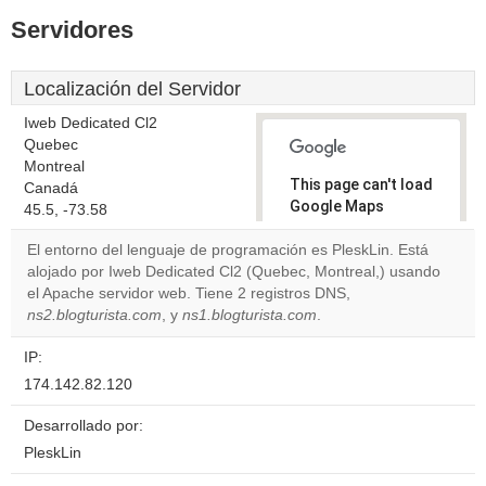
Servidores
Localización del Servidor
Iweb Dedicated Cl2
Quebec
Montreal
This page can't load
Canadá
Google Maps
45.5, -73.58
correctly.
El entorno del lenguaje de programación es PleskLin. Está
alojado por Iweb Dedicated Cl2 (Quebec, Montreal,) usando
Do you
OK
el Apache servidor web. Tiene 2 registros DNS,
own this
website?
ns2.blogturista.com
, y
ns1.blogturista.com
.
IP:
174.142.82.120
Desarrollado por:
PleskLin