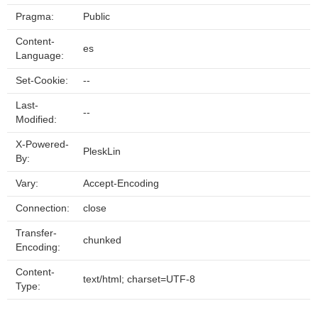
Pragma:
Public
Content-
es
Language:
Set-Cookie:
--
Last-
--
Modified:
X-Powered-
PleskLin
By:
Vary:
Accept-Encoding
Connection:
close
Transfer-
chunked
Encoding:
Content-
text/html; charset=UTF-8
Type: