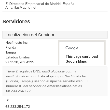
El Directorio Empresarial de Madrid, España -
AmarillasMadrid.net
Servidores
Localización del Servidor
Noc4hosts Inc.
Florida
Tampa
This page can't load
Estados Unidos
Google Maps
27.9538, -82.4295
correctly.
Tiene 2 registros DNS,
dns3.globalcar.com
, y
dns4.globalcar.com
. Está alojado por Noc4hosts Inc
Do you
OK
(Florida, Tampa,) usando el Apache servidor web. El
own this
website?
número IP del servidor de Amarillaslatinas.net es
68.233.254.172.
IP:
68.233.254.172