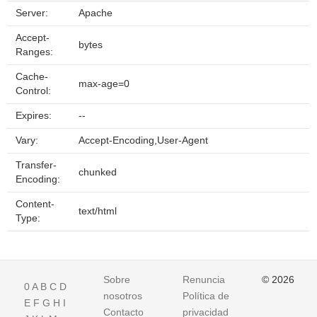
Server:
Apache
Accept-
bytes
Ranges:
Cache-
max-age=0
Control:
Expires:
--
Vary:
Accept-Encoding,User-Agent
Transfer-
chunked
Encoding:
Content-
text/html
Type:
Sobre
Renuncia
© 2026
0
A
B
C
D
nosotros
Política de
E
F
G
H
I
Contacto
privacidad