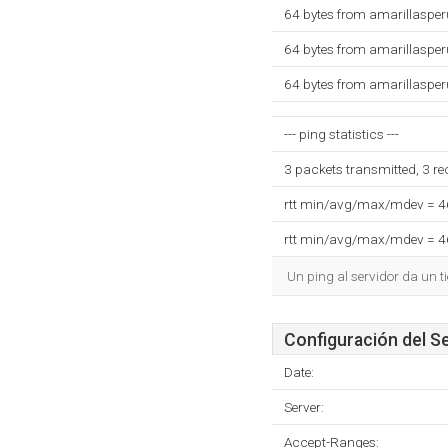
64 bytes from amarillasper
64 bytes from amarillasper
64 bytes from amarillasper
--- ping statistics ---
3 packets transmitted, 3 r
rtt min/avg/max/mdev = 
rtt min/avg/max/mdev = 
Un ping al servidor da un 
Configuración del S
Date:
Server:
Accept-Ranges: