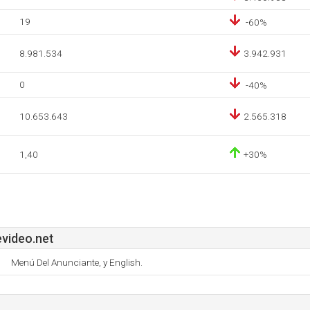
19
-60%
8.981.534
3.942.931
0
-40%
10.653.643
2.565.318
1,40
+30%
video.net
Menú Del Anunciante, y English.