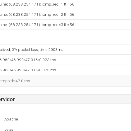
u.net (68.233.254.171): icmp_req=1 ttl=56
u.net (68.233.254.171): icmp_req=2 ttl=56
u.net (68.233.254.171): icmp_req=3 ttl=56
eceived, 0% packet loss, time 2003ms
46.960/46.990/47.016/0.023 ms
46.960/46.990/47.016/0.023 ms
tiempo de 47.0 ms.
ervidor
--
Apache
bytes