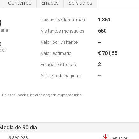
Contenido
Enlaces
Servidores
1.361
Páginas vistas al mes
8
paña
680
Visitantes mensuales
--
Valor por visitante
0
ial
€ 701,55
Valor estimado
2
Enlaces externos
--
Número de páginas
. Datos estimados, lea el descargo de responsabilidad.
 Media de 90 día
9.395.933
3.460.958