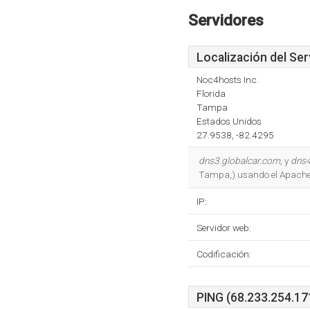
Servidores
Localización del Ser
Noc4hosts Inc.
Florida
Tampa
Estados Unidos
27.9538, -82.4295
dns3.globalcar.com
, y
dns4
Tampa,) usando el Apache 
IP:
Servidor web:
Codificación:
PING (68.233.254.171