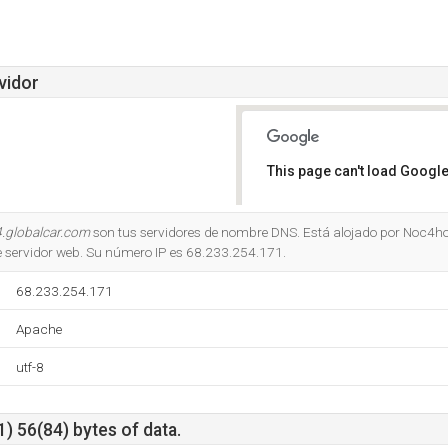
vidor
This page can't load Google
Do you own this website?
.globalcar.com
son tus servidores de nombre DNS. Está alojado por Noc4hos
servidor web. Su número IP es 68.233.254.171.
68.233.254.171
Apache
utf-8
) 56(84) bytes of data.