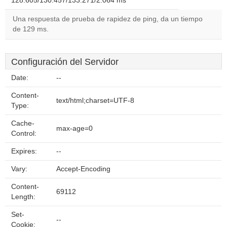
128.605/130.457/133.271/2.064 ms
Una respuesta de prueba de rapidez de ping, da un tiempo
de 129 ms.
Configuración del Servidor
Date:
--
Content-
text/html;charset=UTF-8
Type:
Cache-
max-age=0
Control:
Expires:
--
Vary:
Accept-Encoding
Content-
69112
Length:
Set-
--
Cookie: