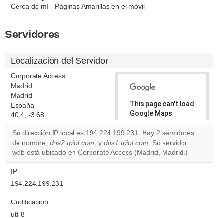
Cerca de mí - Páginas Amarillas en el móvil
Servidores
Localización del Servidor
Corporate Access
Madrid
Madrid
This page can't load
España
Google Maps
40.4, -3.68
correctly.
Su dirección IP local es 194.224.199.231. Hay 2 servidores
de nombre,
dns2.tpiol.com
, y
dns1.tpiol.com
. Su servidor
Do you
OK
web está ubicado en Corporate Access (Madrid, Madrid.)
own this
website?
IP:
194.224.199.231
Codificación:
utf-8