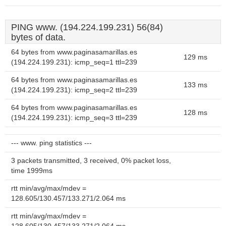
PING www. (194.224.199.231) 56(84)
bytes of data.
64 bytes from www.paginasamarillas.es
129 ms
(194.224.199.231): icmp_seq=1 ttl=239
64 bytes from www.paginasamarillas.es
133 ms
(194.224.199.231): icmp_seq=2 ttl=239
64 bytes from www.paginasamarillas.es
128 ms
(194.224.199.231): icmp_seq=3 ttl=239
--- www. ping statistics ---
3 packets transmitted, 3 received, 0% packet loss,
time 1999ms
rtt min/avg/max/mdev =
128.605/130.457/133.271/2.064 ms
rtt min/avg/max/mdev =