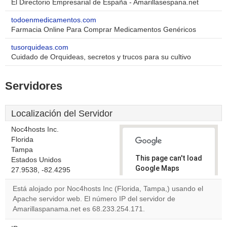
El Directorio Empresarial de España - Amarillasespana.net
todoenmedicamentos.com
Farmacia Online Para Comprar Medicamentos Genéricos
tusorquideas.com
Cuidado de Orquideas, secretos y trucos para su cultivo
Servidores
Localización del Servidor
Noc4hosts Inc.
Florida
Tampa
This page can't load
Estados Unidos
Google Maps
27.9538, -82.4295
correctly.
Está alojado por Noc4hosts Inc (Florida, Tampa,) usando el
Apache servidor web. El número IP del servidor de
Do you
OK
Amarillaspanama.net es 68.233.254.171.
own this
website?