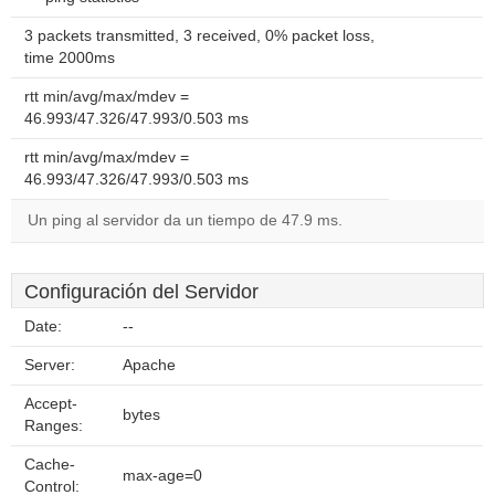
3 packets transmitted, 3 received, 0% packet loss,
time 2000ms
rtt min/avg/max/mdev =
46.993/47.326/47.993/0.503 ms
rtt min/avg/max/mdev =
46.993/47.326/47.993/0.503 ms
Un ping al servidor da un tiempo de 47.9 ms.
Configuración del Servidor
Date:
--
Server:
Apache
Accept-
bytes
Ranges:
Cache-
max-age=0
Control: