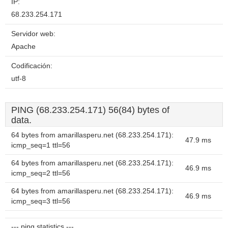
IP:
68.233.254.171
Servidor web:
Apache
Codificación:
utf-8
PING (68.233.254.171) 56(84) bytes of
data.
64 bytes from amarillasperu.net (68.233.254.171):
47.9 ms
icmp_seq=1 ttl=56
64 bytes from amarillasperu.net (68.233.254.171):
46.9 ms
icmp_seq=2 ttl=56
64 bytes from amarillasperu.net (68.233.254.171):
46.9 ms
icmp_seq=3 ttl=56
--- ping statistics ---