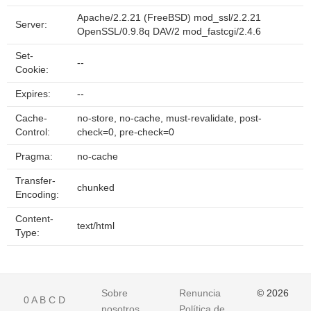
Apache/2.2.21 (FreeBSD) mod_ssl/2.2.21
Server:
OpenSSL/0.9.8q DAV/2 mod_fastcgi/2.4.6
Set-
--
Cookie:
Expires:
--
Cache-
no-store, no-cache, must-revalidate, post-
Control:
check=0, pre-check=0
Pragma:
no-cache
Transfer-
chunked
Encoding:
Content-
text/html
Type:
Sobre
Renuncia
© 2026
0
A
B
C
D
nosotros
Política de