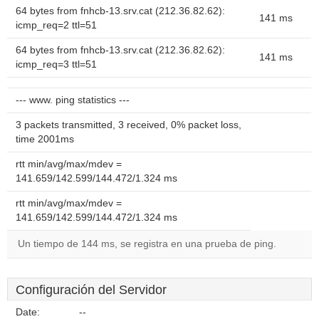
64 bytes from fnhcb-13.srv.cat (212.36.82.62):
141 ms
icmp_req=2 ttl=51
64 bytes from fnhcb-13.srv.cat (212.36.82.62):
141 ms
icmp_req=3 ttl=51
--- www. ping statistics ---
3 packets transmitted, 3 received, 0% packet loss,
time 2001ms
rtt min/avg/max/mdev =
141.659/142.599/144.472/1.324 ms
rtt min/avg/max/mdev =
141.659/142.599/144.472/1.324 ms
Un tiempo de 144 ms, se registra en una prueba de ping.
Configuración del Servidor
Date:
--