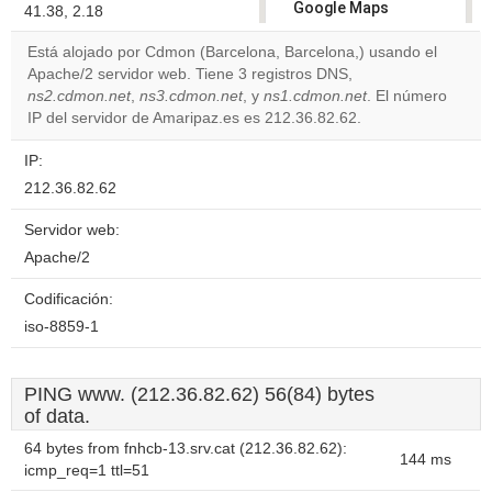
Google Maps
41.38, 2.18
correctly.
Está alojado por Cdmon (Barcelona, Barcelona,) usando el
Apache/2 servidor web. Tiene 3 registros DNS,
Do you
OK
ns2.cdmon.net
,
ns3.cdmon.net
, y
ns1.cdmon.net
own this
. El número
website?
IP del servidor de Amaripaz.es es 212.36.82.62.
IP:
212.36.82.62
Servidor web:
Apache/2
Codificación:
iso-8859-1
PING www. (212.36.82.62) 56(84) bytes
of data.
64 bytes from fnhcb-13.srv.cat (212.36.82.62):
144 ms
icmp_req=1 ttl=51