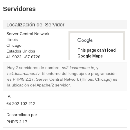
Servidores
Localización del Servidor
Server Central Network
Illinois
Chicago
This page can't load
Estados Unidos
Google Maps
41.9022, -87.6726
correctly.
Hay 2 servidores de nombre,
ns2.losarcanos.tv
, y
ns1.losarcanos.tv
. El entorno del lenguaje de programación
Do you
OK
es PHP/5.2.17. Server Central Network (Illinois, Chicago) es
own this
website?
la ubicación del Apache/2 servidor.
IP:
64.202.102.212
Desarrollado por:
PHP/5.2.17