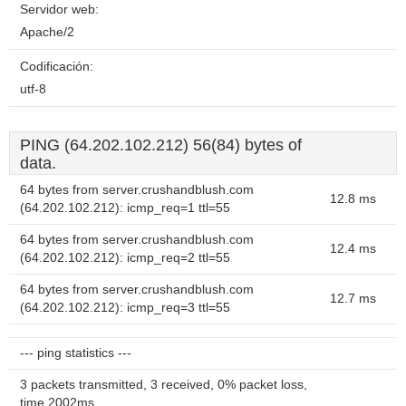
Servidor web:
Apache/2
Codificación:
utf-8
PING (64.202.102.212) 56(84) bytes of
data.
64 bytes from server.crushandblush.com
12.8 ms
(64.202.102.212): icmp_req=1 ttl=55
64 bytes from server.crushandblush.com
12.4 ms
(64.202.102.212): icmp_req=2 ttl=55
64 bytes from server.crushandblush.com
12.7 ms
(64.202.102.212): icmp_req=3 ttl=55
--- ping statistics ---
3 packets transmitted, 3 received, 0% packet loss,
time 2002ms