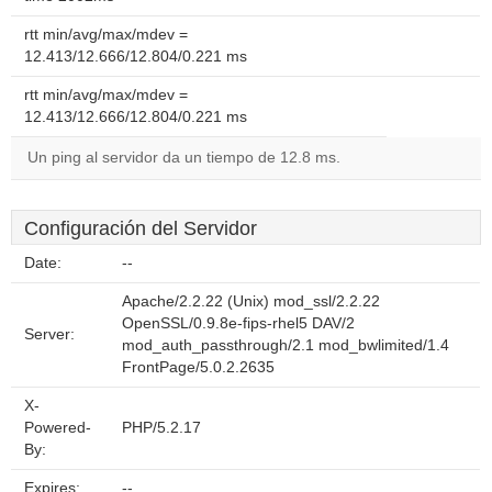
rtt min/avg/max/mdev =
12.413/12.666/12.804/0.221 ms
rtt min/avg/max/mdev =
12.413/12.666/12.804/0.221 ms
Un ping al servidor da un tiempo de 12.8 ms.
Configuración del Servidor
Date:
--
Apache/2.2.22 (Unix) mod_ssl/2.2.22
OpenSSL/0.9.8e-fips-rhel5 DAV/2
Server:
mod_auth_passthrough/2.1 mod_bwlimited/1.4
FrontPage/5.0.2.2635
X-
Powered-
PHP/5.2.17
By:
Expires:
--