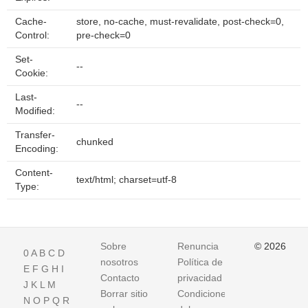
Cache-
store, no-cache, must-revalidate, post-check=0,
Control:
pre-check=0
Set-
--
Cookie:
Last-
--
Modified:
Transfer-
chunked
Encoding:
Content-
text/html; charset=utf-8
Type:
Sobre
Renuncia
© 2026
0
A
B
C
D
nosotros
Política de
E
F
G
H
I
Contacto
privacidad
J
K
L
M
Borrar sitio
Condiciones
N
O
P
Q
R