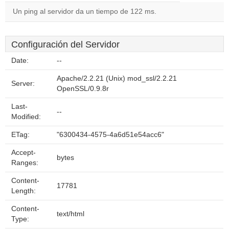
Un ping al servidor da un tiempo de 122 ms.
Configuración del Servidor
Date:
--
Apache/2.2.21 (Unix) mod_ssl/2.2.21
Server:
OpenSSL/0.9.8r
Last-
--
Modified:
ETag:
"6300434-4575-4a6d51e54acc6"
Accept-
bytes
Ranges:
Content-
17781
Length:
Content-
text/html
Type: