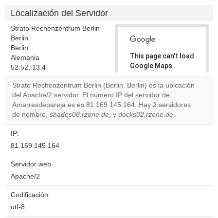
Localización del Servidor
Strato Rechenzentrum Berlin
Berlin
Berlin
This page can't load
Alemania
Google Maps
52.52, 13.4
correctly.
Strato Rechenzentrum Berlin (Berlin, Berlin) es la ubicación
del Apache/2 servidor. El número IP del servidor de
Do you
OK
Amarresdepareja.es es 81.169.145.164. Hay 2 servidores
own this
website?
de nombre,
shades08.rzone.de
, y
docks02.rzone.de
.
IP:
81.169.145.164
Servidor web:
Apache/2
Codificación:
utf-8