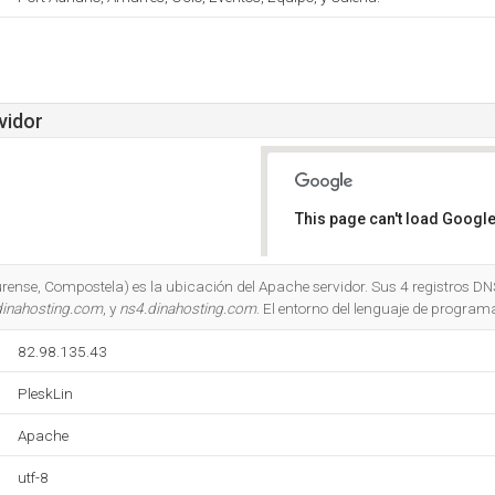
vidor
This page can't load Google
Do you own this website?
urense, Compostela) es la ubicación del Apache servidor. Sus 4 registros DN
dinahosting.com
, y
ns4.dinahosting.com
. El entorno del lenguaje de program
82.98.135.43
PleskLin
Apache
utf-8