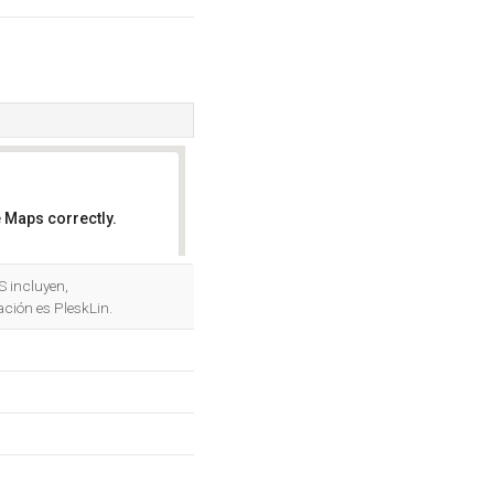
 Maps correctly.
OK
S incluyen,
ación es PleskLin.