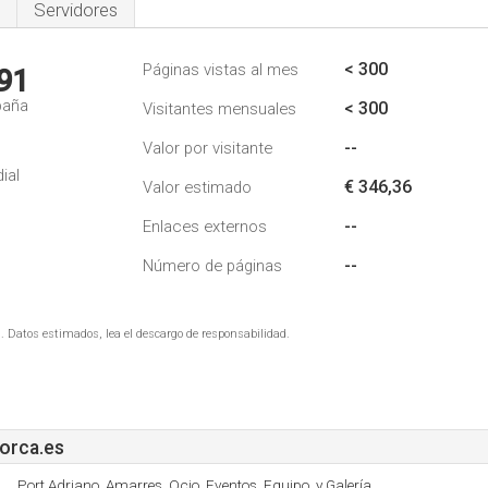
Servidores
< 300
Páginas vistas al mes
91
paña
< 300
Visitantes mensuales
--
Valor por visitante
ial
€ 346,36
Valor estimado
--
Enlaces externos
--
Número de páginas
. Datos estimados, lea el descargo de responsabilidad.
orca.es
Port Adriano, Amarres, Ocio, Eventos, Equipo, y Galería.