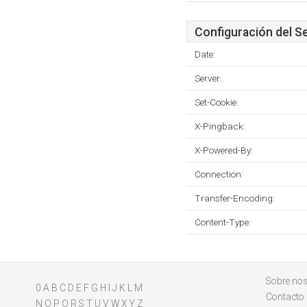
Configuración del S
Date:
Server:
Set-Cookie:
X-Pingback:
X-Powered-By:
Connection:
Transfer-Encoding:
Content-Type:
Sobre nos
0
A
B
C
D
E
F
G
H
I
J
K
L
M
Contacto
N
O
P
Q
R
S
T
U
V
W
X
Y
Z