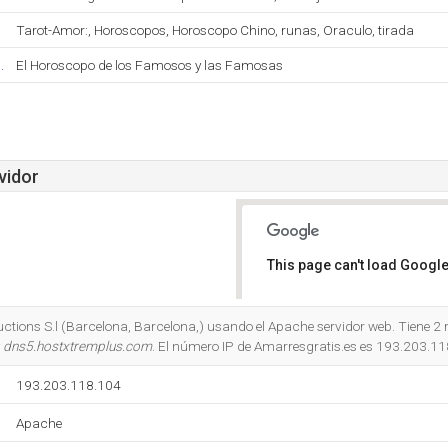
Tarot-Amor:, Horoscopos, Horoscopo Chino, runas, Oraculo, tirada
.
El Horoscopo de los Famosos y las Famosas
vidor
This page can't load Google
Do you own this website?
ctions S.l (Barcelona, Barcelona,) usando el Apache servidor web. Tiene 2 
y
dns5.hostxtremplus.com
. El número IP de Amarresgratis.es es 193.203.11
193.203.118.104
Apache