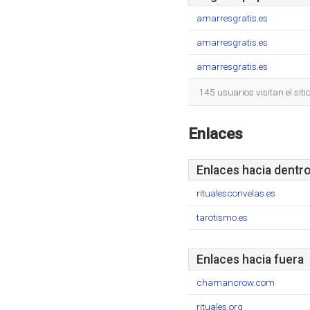
amarresgratis.es
amarresgratis.es
amarresgratis.es
145 usuarios visitan el sit
Enlaces
Enlaces hacia dentr
ritualesconvelas.es
tarotismo.es
Enlaces hacia fuera
chamancrow.com
rituales.org