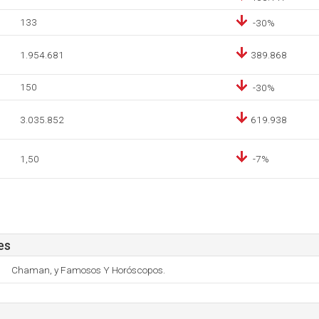
133
-30%
1.954.681
389.868
150
-30%
3.035.852
619.938
1,50
-7%
es
Chaman, y Famosos Y Horóscopos.