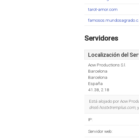
tarot-amor.com
famosos.mundosagrado.c.
Servidores
Localización del Ser
Aow Productions S.l.
Barcelona
Barcelona
España
41.38, 2.18
Está alojado por Aow Produ
dns6.hostxtremplus.com
, 
IP:
Servidor web: