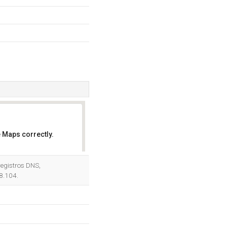
 Maps correctly.
OK
registros DNS,
8.104.