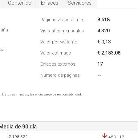
Contenido
Enlaces
Servidores
8.618
Páginas vistas al mes
paña
4.320
Visitantes mensuales
€ 0,13
Valor por visitante
ial
€ 2.183,08
Valor estimado
17
Enlaces externos
--
Número de páginas
. Datos estimados, lea el descargo de responsabilidad.
 Media de 90 día
2.198.322
453.117