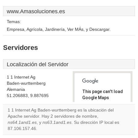
www.Amasoluciones.es
Temas:
Empresa, Agrícola, Jardinería, Ver MÁs, y Descargar.
Servidores
Localización del Servidor
1 1 Internet Ag
Baden-wurttemberg
Alemania
This page can't load
51.206883, 9.887695
Google Maps
correctly.
1 1 Internet Ag Baden-wurttemberg es la ubicación del
Apache servidor. Hay 2 servidores de nombre,
Do you
OK
ns64.1and1.es
, y
ns63.1and1.es
. Su dirección IP local es
own this
website?
87.106.157.46.