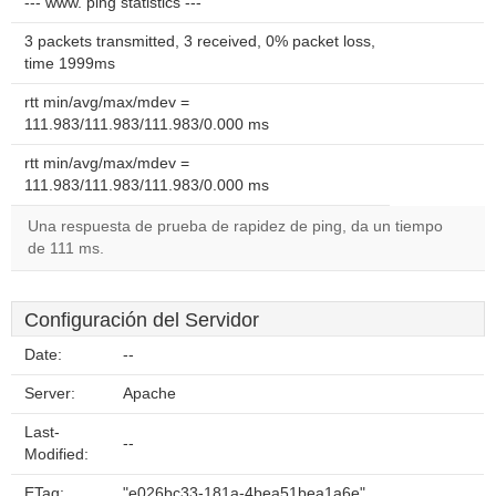
--- www. ping statistics ---
3 packets transmitted, 3 received, 0% packet loss,
time 1999ms
rtt min/avg/max/mdev =
111.983/111.983/111.983/0.000 ms
rtt min/avg/max/mdev =
111.983/111.983/111.983/0.000 ms
Una respuesta de prueba de rapidez de ping, da un tiempo
de 111 ms.
Configuración del Servidor
Date:
--
Server:
Apache
Last-
--
Modified:
ETag:
"e026bc33-181a-4bea51bea1a6e"