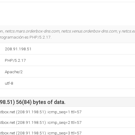
en,
netcs.mars.orderbox-dns.com
,
netcs.venus.orderbox-dns.com
, y
netcs.e
 programación es PHP/5.2.17.
208.91.198.51
PHP/5.2.17
Apache/2
utf-8
8.51) 56(84) bytes of data.
tbox.net (208.91.198.51): icmp_seq=1 ttl=57
tbox.net (208.91.198.51): icmp_seq=2 ttl=57
tbox.net (208.91.198.51): icmp_seq=3 ttl=57