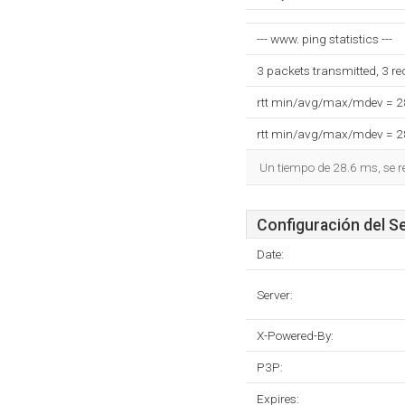
--- www. ping statistics ---
3 packets transmitted, 3 r
rtt min/avg/max/mdev = 
rtt min/avg/max/mdev = 
Un tiempo de 28.6 ms, se r
Configuración del S
Date:
Server:
X-Powered-By:
P3P:
Expires: