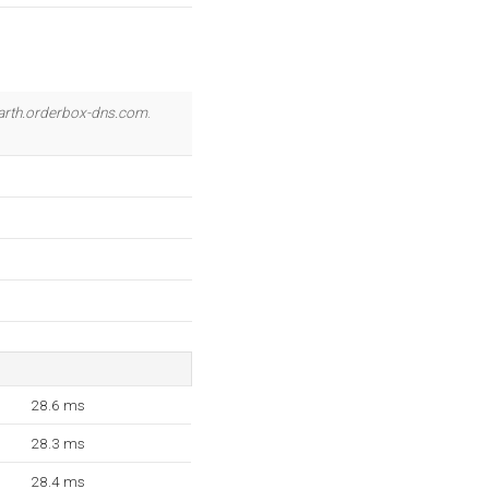
arth.orderbox-dns.com
.
28.6 ms
28.3 ms
28.4 ms