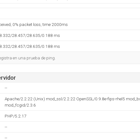
eceived, 0% packet loss, time 2000ms
28.332/28.457/28.635/0.188 ms
28.332/28.457/28.635/0.188 ms
egistra en una prueba de ping.
ervidor
--
Apache/2.2.22 (Unix) mod_ssl/2.2.22 OpenSSL/0.9.8e-fips-rhel5 mod_b
mod_fcgid/2.3.6
PHP/5.2.17
--
--