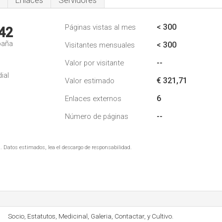
Enlaces
Servidores
< 300
Páginas vistas al mes
42
paña
< 300
Visitantes mensuales
--
Valor por visitante
ial
€ 321,71
Valor estimado
6
Enlaces externos
--
Número de páginas
. Datos estimados, lea el descargo de responsabilidad.
Socio, Estatutos, Medicinal, Galeria, Contactar, y Cultivo.