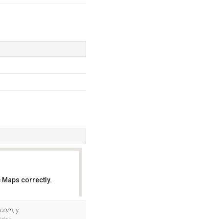
 Maps correctly.
OK
s.com
, y