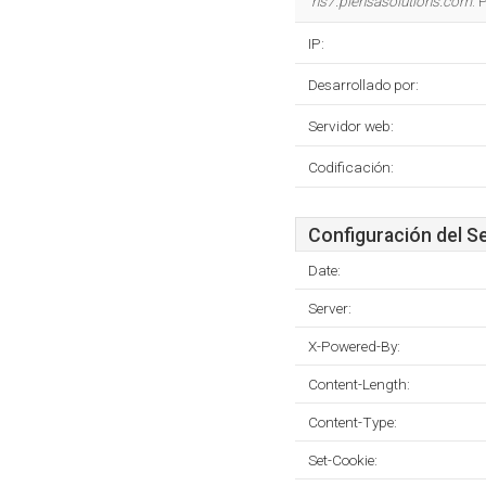
ns7.piensasolutions.com
. 
IP:
Desarrollado por:
Servidor web:
Codificación:
Configuración del S
Date:
Server:
X-Powered-By:
Content-Length:
Content-Type:
Set-Cookie: