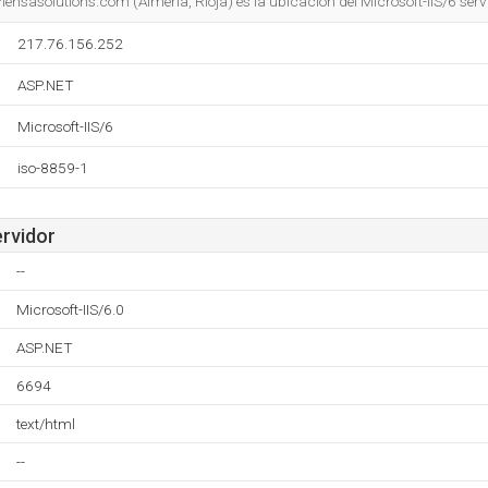
Piensasolutions.com (Almeria, Rioja) es la ubicación del Microsoft-IIS/6 serv
217.76.156.252
ASP.NET
Microsoft-IIS/6
iso-8859-1
ervidor
--
Microsoft-IIS/6.0
ASP.NET
6694
text/html
--