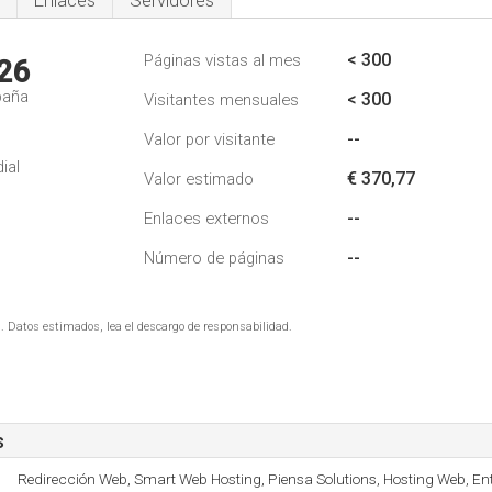
Enlaces
Servidores
< 300
Páginas vistas al mes
26
paña
< 300
Visitantes mensuales
--
Valor por visitante
ial
€ 370,77
Valor estimado
--
Enlaces externos
--
Número de páginas
. Datos estimados, lea el descargo de responsabilidad.
s
Redirección Web, Smart Web Hosting, Piensa Solutions, Hosting Web, Ent