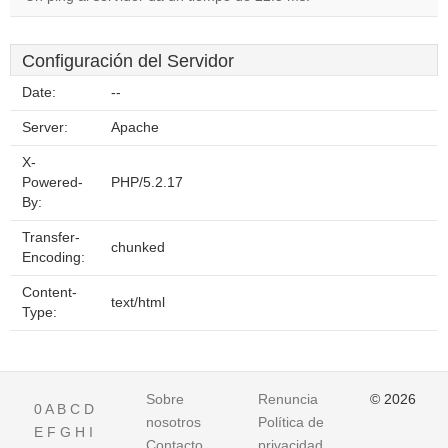
Configuración del Servidor
Date:
--
Server:
Apache
X-
Powered-
PHP/5.2.17
By:
Transfer-
chunked
Encoding:
Content-
text/html
Type:
Sobre
Renuncia
© 2026
0
A
B
C
D
nosotros
Política de
E
F
G
H
I
Contacto
privacidad