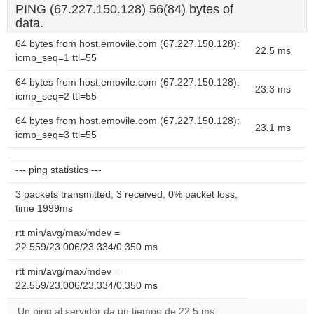
PING (67.227.150.128) 56(84) bytes of
data.
64 bytes from host.emovile.com (67.227.150.128):
22.5 ms
icmp_seq=1 ttl=55
64 bytes from host.emovile.com (67.227.150.128):
23.3 ms
icmp_seq=2 ttl=55
64 bytes from host.emovile.com (67.227.150.128):
23.1 ms
icmp_seq=3 ttl=55
--- ping statistics ---
3 packets transmitted, 3 received, 0% packet loss,
time 1999ms
rtt min/avg/max/mdev =
22.559/23.006/23.334/0.350 ms
rtt min/avg/max/mdev =
22.559/23.006/23.334/0.350 ms
Un ping al servidor da un tiempo de 22.5 ms.