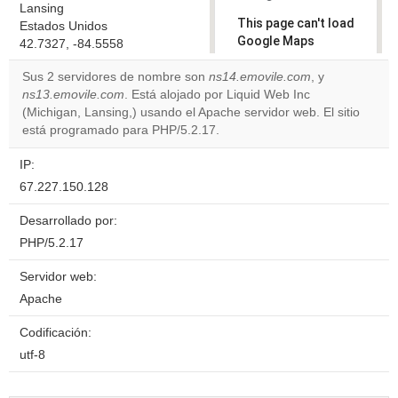
Lansing
This page can't load
Estados Unidos
Google Maps
42.7327, -84.5558
correctly.
Sus 2 servidores de nombre son
ns14.emovile.com
, y
ns13.emovile.com
. Está alojado por Liquid Web Inc
Do you
OK
(Michigan, Lansing,) usando el Apache servidor web. El sitio
own this
website?
está programado para PHP/5.2.17.
IP:
67.227.150.128
Desarrollado por:
PHP/5.2.17
Servidor web:
Apache
Codificación:
utf-8