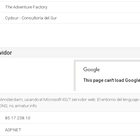
The Adventure Factory
Cydsur - Consultoría del Sur
vidor
This page can't load Google
Do you own this website?
Amsterdam, usando el Microsoft-IIS/7 servidor web. El entorno del lenguaj
 DNS, ns.amatur.info.
85.17.238.10
ASP.NET