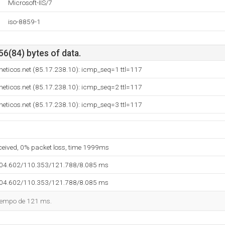
Microsoft-IIS/7
iso-8859-1
56(84) bytes of data.
neticos.net (85.17.238.10): icmp_seq=1 ttl=117
neticos.net (85.17.238.10): icmp_seq=2 ttl=117
neticos.net (85.17.238.10): icmp_seq=3 ttl=117
eceived, 0% packet loss, time 1999ms
104.602/110.353/121.788/8.085 ms
104.602/110.353/121.788/8.085 ms
tiempo de 121 ms.