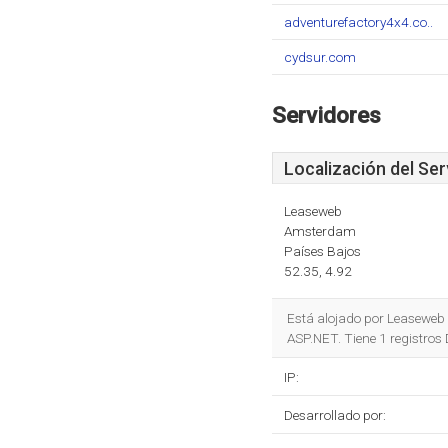
adventurefactory4x4.co..
cydsur.com
Servidores
Localización del Ser
Leaseweb
Amsterdam
Países Bajos
52.35, 4.92
Está alojado por Leaseweb 
ASP.NET. Tiene 1 registros
IP:
Desarrollado por: