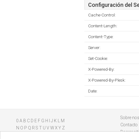
Configuración del S
Cache-Control:
Content-Length:
Content-Type:
Server:
Set-Cookie:
X-Powered-By:
X-Powered-By-Plesk:
Date:
Sobre nos
0
A
B
C
D
E
F
G
H
I
J
K
L
M
Contacto
N
O
P
Q
R
S
T
U
V
W
X
Y
Z
Borrar sit