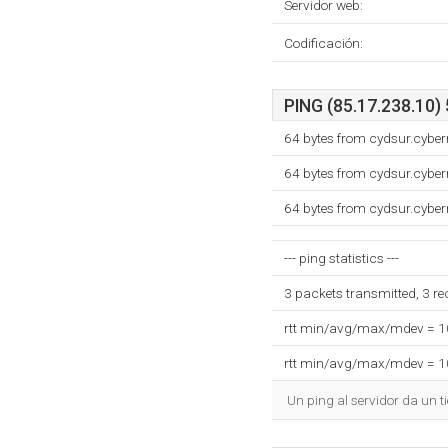
Servidor web:
Codificación:
PING (85.17.238.10) 
64 bytes from cydsur.cyber
64 bytes from cydsur.cyber
64 bytes from cydsur.cyber
--- ping statistics ---
3 packets transmitted, 3 r
rtt min/avg/max/mdev = 
rtt min/avg/max/mdev = 
Un ping al servidor da un 