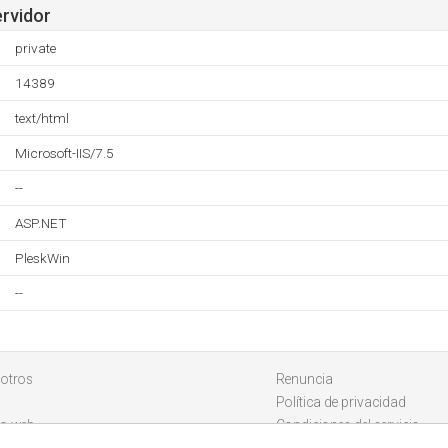
ervidor
private
14389
text/html
Microsoft-IIS/7.5
--
ASP.NET
PleskWin
--
otros
Renuncia
Política de privacidad
io web
Condiciones del servicio