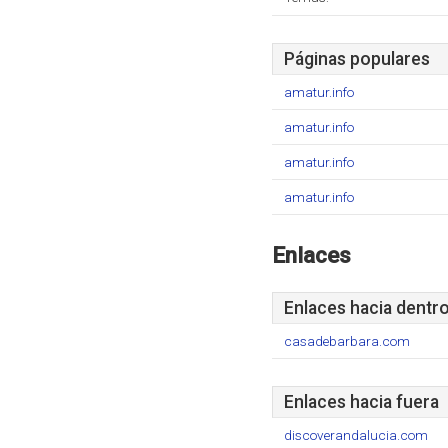
Páginas populares
amatur.info
amatur.info
amatur.info
amatur.info
Enlaces
Enlaces hacia dentr
casadebarbara.com
Enlaces hacia fuera
discoverandalucia.com