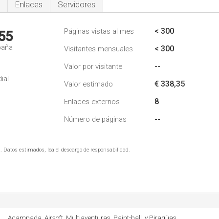
Enlaces
Servidores
< 300
Páginas vistas al mes
55
paña
< 300
Visitantes mensuales
--
Valor por visitante
ial
€ 338,35
Valor estimado
8
Enlaces externos
--
Número de páginas
. Datos estimados, lea el descargo de responsabilidad.
Acampada, Airsoft, Multiaventuras, Paint-ball, y Piragüas.