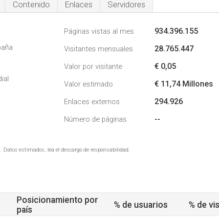
Contenido
Enlaces
Servidores
934.396.155
Páginas vistas al mes
paña
28.765.447
Visitantes mensuales
€ 0,05
Valor por visitante
ial
€ 11,74 Millones
Valor estimado
294.926
Enlaces externos
--
Número de páginas
. Datos estimados, lea el descargo de responsabilidad.
Posicionamiento por
% de usuarios
% de vis
país