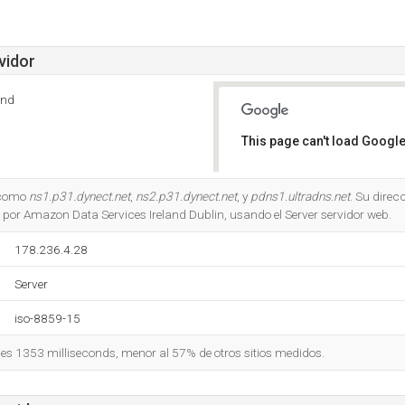
vidor
and
This page can't load Google
Do you own this website?
s como
ns1.p31.dynect.net
,
ns2.p31.dynect.net
, y
pdns1.ultradns.net
. Su direcc
 por Amazon Data Services Ireland Dublin, usando el Server servidor web.
178.236.4.28
Server
iso-8859-15
o es 1353 milliseconds, menor al 57% de otros sitios medidos.