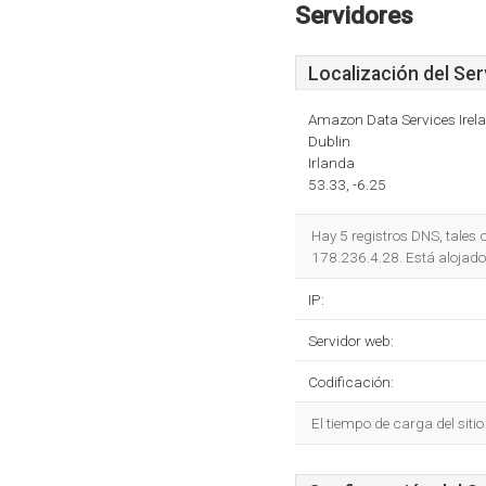
Servidores
Localización del Ser
Amazon Data Services Irel
Dublin
Irlanda
53.33, -6.25
Hay 5 registros DNS, tale
178.236.4.28. Está alojado
IP:
Servidor web:
Codificación:
El tiempo de carga del siti