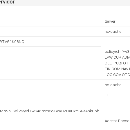
ervidor
--
Server
no-cache
NWTVG1K08NQ
policyref="/
LAW CUR ADM
DELi PUBi OT
FIN COM NAV 
LOC GOV OTC 
no-cache
-1
CyMN9pTWlj29yedTwS46mm5oIGxKCZHXDxYBReAnkPbh
Accept-Encodi