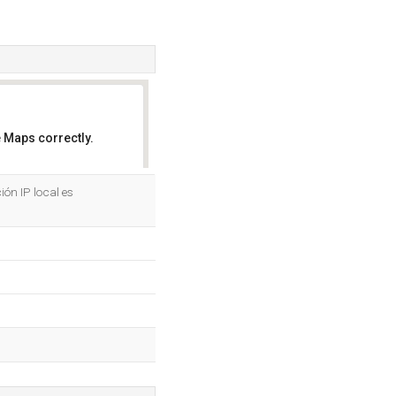
 Maps correctly.
OK
ión IP local es