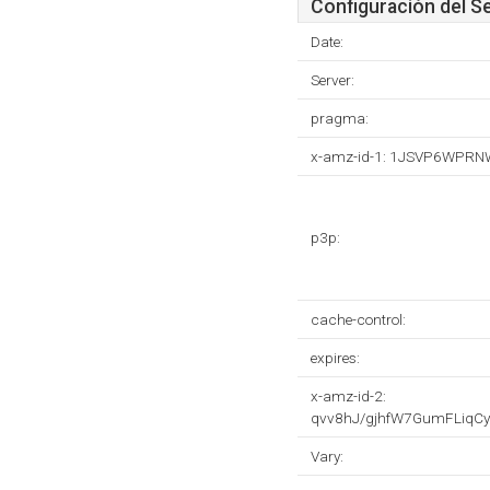
Configuración del S
Date:
Server:
pragma:
x-amz-id-1: 1JSVP6WPR
p3p:
cache-control:
expires:
x-amz-id-2:
qvv8hJ/gjhfW7GumFLiq
Vary: