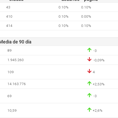
43
0.10%
0.10%
410
0.10%
0.00%
414
0.10%
0.10%
 Media de 90 día
89
-3
1.945.260
-0,09%
109
4
14.163.776
+2,53%
69
-3
10,59
+2,6%