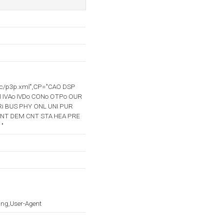
w3c/p3p.xml",CP="CAO DSP
 IVAo IVDo CONo OTPo OUR
Ri BUS PHY ONL UNI PUR
INT DEM CNT STA HEA PRE
"
ng,User-Agent