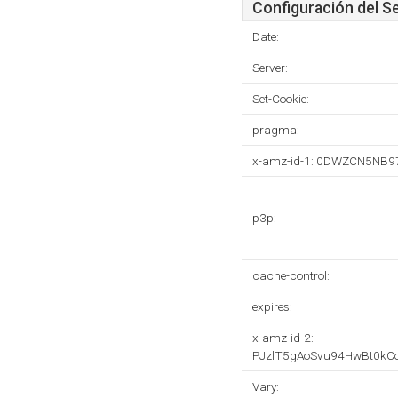
Configuración del S
Date:
Server:
Set-Cookie:
pragma:
x-amz-id-1: 0DWZCN5NB
p3p:
cache-control:
expires:
x-amz-id-2:
PJzlT5gAoSvu94HwBt0k
Vary: