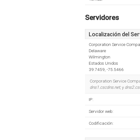
Servidores
Localización del Ser
Corporation Service Comp
Delaware
Wilmington
Estados Unidos
39.7459, -75.5466
Corporation Service Compan
dns1.cscdns.net
, y
dns2.cs
IP:
Servidor web:
Codificación: