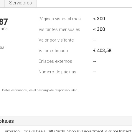
Servidores
< 300
Páginas vistas al mes
87
paña
< 300
Visitantes mensuales
--
Valor por visitante
ial
€ 403,58
Valor estimado
--
Enlaces externos
--
Número de páginas
. Datos estimados, lea el descargo de responsabilidad.
ks.es
Amazon, Today's Deals, Gift Cards, Shop By Department, y Prime Instant