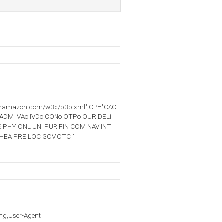
ww.amazon.com/w3c/p3p.xml",CP="CAO
ADM IVAo IVDo CONo OTPo OUR DELi
S PHY ONL UNI PUR FIN COM NAV INT
HEA PRE LOC GOV OTC "
ng,User-Agent