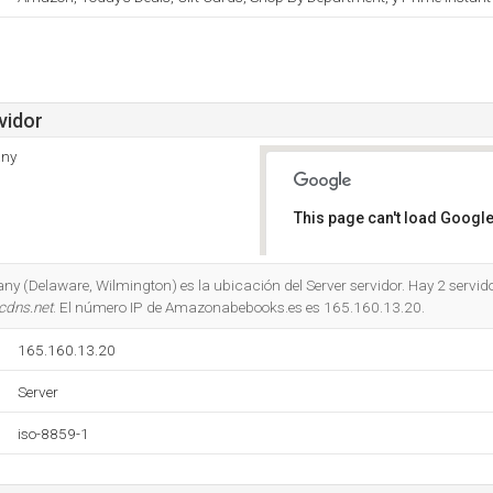
vidor
any
This page can't load Google
Do you own this website?
y (Delaware, Wilmington) es la ubicación del Server servidor. Hay 2 servid
cdns.net
. El número IP de Amazonabebooks.es es 165.160.13.20.
165.160.13.20
Server
iso-8859-1