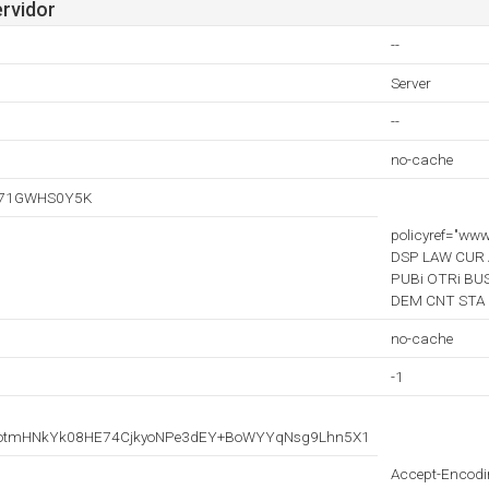
ervidor
--
Server
--
no-cache
971GWHS0Y5K
policyref="w
DSP LAW CUR 
PUBi OTRi BU
DEM CNT STA 
no-cache
-1
CotmHNkYk08HE74CjkyoNPe3dEY+BoWYYqNsg9Lhn5X1
Accept-Encodi