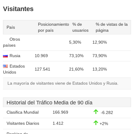
Visitantes
Posicionamiento
% de
% de vistas de la
País
por país
usuarios
página
Otros
5,30%
12,90%
países
Rusia
10.969
73,10%
73,90%
Estados
127.541
21,60%
13,20%
Unidos
La mayoría de visitantes viene de Estados Unidos y Rusia.
Historial del Tráfico Media de 90 día
Clasifica Mundial
166.969
-6.282
Visitantes Diarios
1.412
+2%