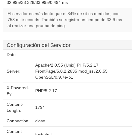
32.995/33.328/33.995/0.494 ms
El servidor es más lento que el 84% de sitios medidos, con
753 milliseconds. También se registra un tiempo de 33.9 ms
al realizar una prueba de ping.
Configuración del Servidor
Date:
--
Apache/2.0.55 (Unix) PHP/5.2.17
Server:
FrontPage/5.0.2.2635 mod_ssl/2.0.55
OpenSSL/0.9.7e-p1
X-Powered-
PHP/5.2.17
By:
Content-
1794
Length:
Connection:
close
Content-
text/html