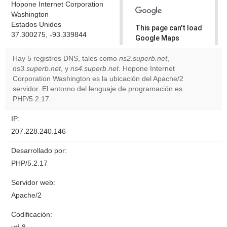
Hopone Internet Corporation
Washington
Estados Unidos
This page can't load
37.300275, -93.339844
Google Maps
correctly.
Hay 5 registros DNS, tales como
ns2.superb.net
,
ns3.superb.net
, y
ns4.superb.net
. Hopone Internet
Do you
OK
Corporation Washington es la ubicación del Apache/2
own this
website?
servidor. El entorno del lenguaje de programación es
PHP/5.2.17.
IP:
207.228.240.146
Desarrollado por:
PHP/5.2.17
Servidor web:
Apache/2
Codificación: