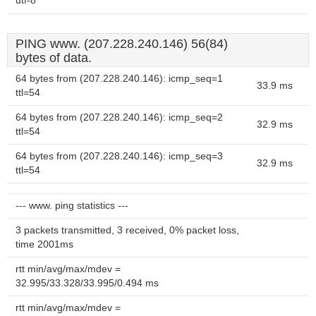
utf-8
PING www. (207.228.240.146) 56(84)
bytes of data.
64 bytes from (207.228.240.146): icmp_seq=1
33.9 ms
ttl=54
64 bytes from (207.228.240.146): icmp_seq=2
32.9 ms
ttl=54
64 bytes from (207.228.240.146): icmp_seq=3
32.9 ms
ttl=54
--- www. ping statistics ---
3 packets transmitted, 3 received, 0% packet loss,
time 2001ms
rtt min/avg/max/mdev =
32.995/33.328/33.995/0.494 ms
rtt min/avg/max/mdev =