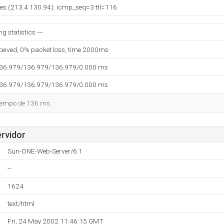
a.es (213.4.130.94): icmp_seq=3 ttl=116
ng statistics ---
eceived, 0% packet loss, time 2000ms
136.979/136.979/136.979/0.000 ms
136.979/136.979/136.979/0.000 ms
tiempo de 136 ms.
ervidor
Sun-ONE-Web-Server/6.1
--
1624
text/html
Fri, 24 May 2002 11:46:15 GMT