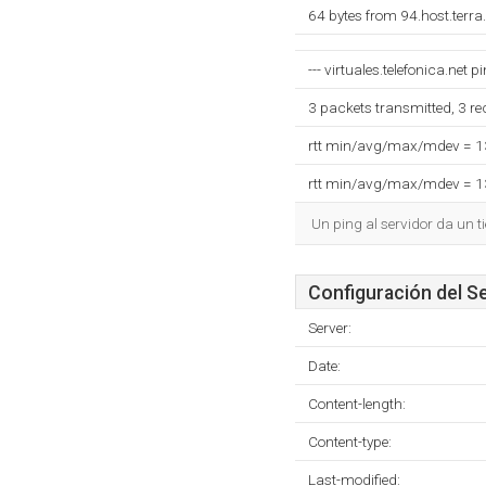
64 bytes from 94.host.terr
--- virtuales.telefonica.net pi
3 packets transmitted, 3 r
rtt min/avg/max/mdev = 
rtt min/avg/max/mdev = 
Un ping al servidor da un 
Configuración del S
Server:
Date:
Content-length:
Content-type:
Last-modified: