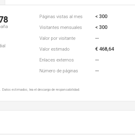
s
< 300
Páginas vistas al mes
78
paña
< 300
Visitantes mensuales
--
Valor por visitante
ial
€ 468,64
Valor estimado
--
Enlaces externos
--
Número de páginas
. Datos estimados, lea el descargo de responsabilidad.