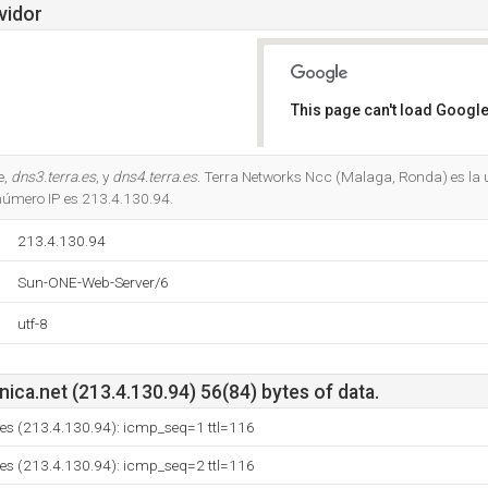
vidor
This page can't load Google
Do you own this website?
e,
dns3.terra.es
, y
dns4.terra.es
. Terra Networks Ncc (Malaga, Ronda) es la
número IP es 213.4.130.94.
213.4.130.94
Sun-ONE-Web-Server/6
utf-8
nica.net (213.4.130.94) 56(84) bytes of data.
a.es (213.4.130.94): icmp_seq=1 ttl=116
a.es (213.4.130.94): icmp_seq=2 ttl=116