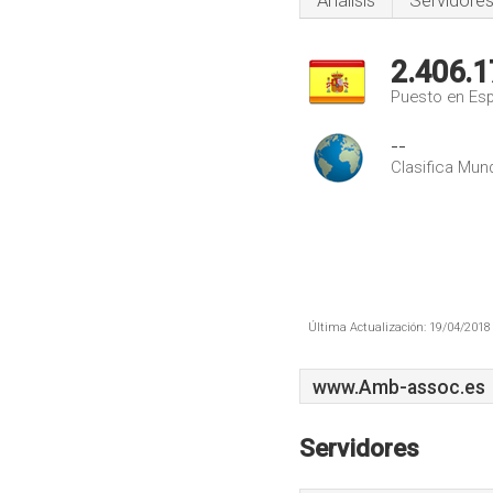
Análisis
Servidore
2.406.1
Puesto en Es
--
Clasifica Mund
Última Actualización: 19/04/2018 
www.Amb-assoc.es
Servidores