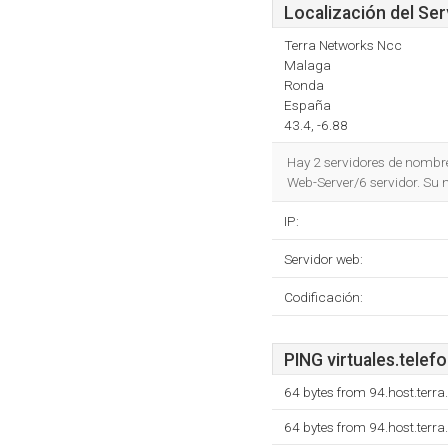
Localización del Ser
Terra Networks Ncc
Malaga
Ronda
España
43.4, -6.88
Hay 2 servidores de nombr
Web-Server/6 servidor. Su 
IP:
Servidor web:
Codificación:
PING virtuales.telefo
64 bytes from 94.host.terr
64 bytes from 94.host.terr