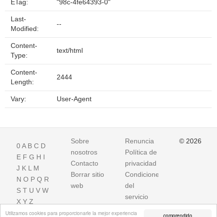
ETag:
"98c-4fe64393-0"
Last-
--
Modified:
Content-
text/html
Type:
Content-
2444
Length:
Vary:
User-Agent
Sobre
Renuncia
© 2026
0
A
B
C
D
nosotros
Política de
E
F
G
H
I
Contacto
privacidad
J
K
L
M
Borrar sitio
Condiciones
N
O
P
Q
R
web
del
S
T
U
V
W
servicio
X
Y
Z
Utilizamos cookies para proporcionarle la mejor experiencia
comprendido