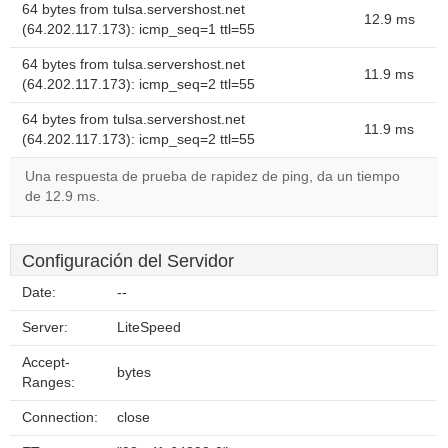
64 bytes from tulsa.servershost.net
12.9 ms
(64.202.117.173): icmp_seq=1 ttl=55
64 bytes from tulsa.servershost.net
11.9 ms
(64.202.117.173): icmp_seq=2 ttl=55
64 bytes from tulsa.servershost.net
11.9 ms
(64.202.117.173): icmp_seq=2 ttl=55
Una respuesta de prueba de rapidez de ping, da un tiempo
de 12.9 ms.
Configuración del Servidor
Date:
--
Server:
LiteSpeed
Accept-
bytes
Ranges:
Connection:
close