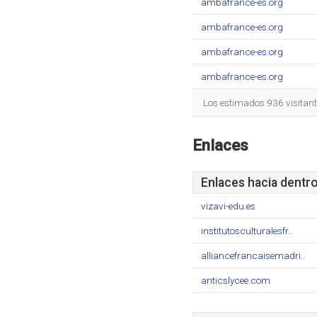
ambafrance-es.org
ambafrance-es.org
ambafrance-es.org
ambafrance-es.org
Los estimados 936 visitan
Enlaces
Enlaces hacia dentr
vizavi-edu.es
institutosculturalesfr..
alliancefrancaisemadri..
anticslycee.com