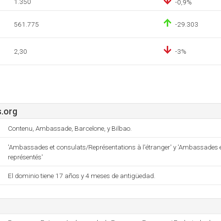
1.350
-0,9%
561.775
-29.303
2,30
-3%
.org
Contenu, Ambassade, Barcelone, y Bilbao.
'Ambassades et consulats/Représentations à l'étranger' y 'Ambassades 
représentés'
El dominio tiene 17 años y 4 meses de antigüedad.