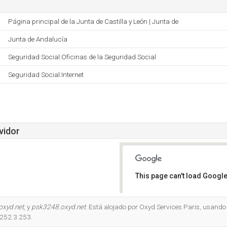
Página principal de la Junta de Castilla y León | Junta de
Junta de Andalucía
Seguridad Social:Oficinas de la Seguridad Social
Seguridad Social:Internet
vidor
This page can't load Google
Do you own this website?
oxyd.net
, y
psk3248.oxyd.net
. Está alojado por Oxyd Services Paris, usando
.252.3.253.