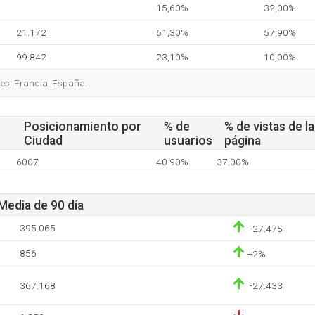
15,60%
32,00%
21.172
61,30%
57,90%
99.842
23,10%
10,00%
ses, Francia, España.
Posicionamiento por
% de
% de vistas de la
Ciudad
usuarios
página
6007
40.90%
37.00%
 Media de 90 día
395.065
-27.475
856
+2%
367.168
-27.433