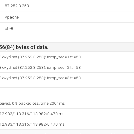
87.252.3.253
Apache
utf-8
56(84) bytes of data.
.oxyd.net (87.252.3.253): icmp_seq=1 ttl=53
.oxyd.net (87.252.3.253): icmp_seq=2 ttl=53
.oxyd.net (87.252.3.253): icmp_seq=3 ttl=53
eceived, 0% packet loss, time 2001ms
112.983/113.316/113.982/0.470 ms
112.983/113.316/113.982/0.470 ms