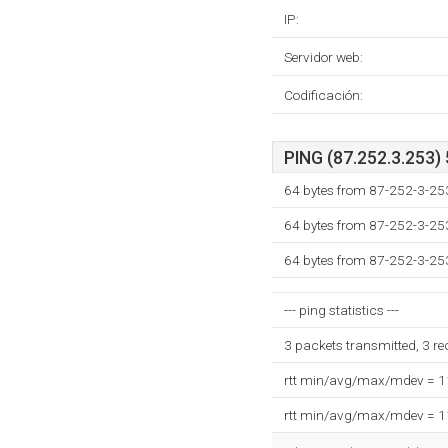
IP:
Servidor web:
Codificación:
PING (87.252.3.253) 
64 bytes from 87-252-3-253
64 bytes from 87-252-3-253
64 bytes from 87-252-3-253
--- ping statistics ---
3 packets transmitted, 3 r
rtt min/avg/max/mdev = 
rtt min/avg/max/mdev = 