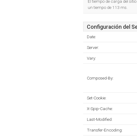
El tiempo de carga del siti
un tiempo de 113 ms.
Configuración del S
Date:
Server:
Vary:
Composed-By:
Set-Cookie:
X-Spip-Cache:
Last-Modified:
Transfer-Encoding: