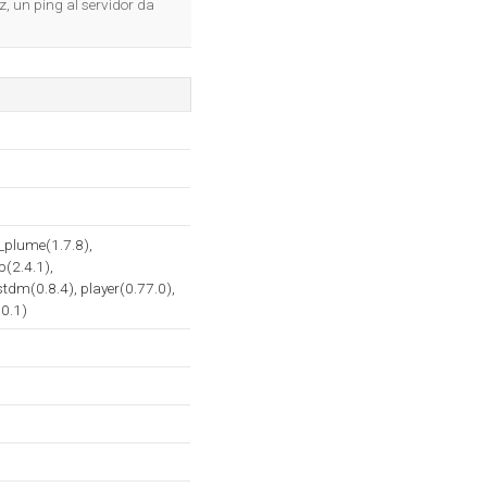
z, un ping al servidor da
_plume(1.7.8),
(2.4.1),
estdm(0.8.4), player(0.77.0),
.0.1)