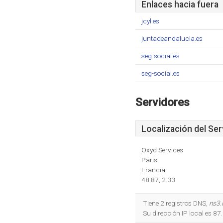
Enlaces hacia fuera
jcyl.es
juntadeandalucia.es
seg-social.es
seg-social.es
Servidores
Localización del Ser
Oxyd Services
Paris
Francia
48.87, 2.33
Tiene 2 registros DNS,
ns3.
Su dirección IP local es 87