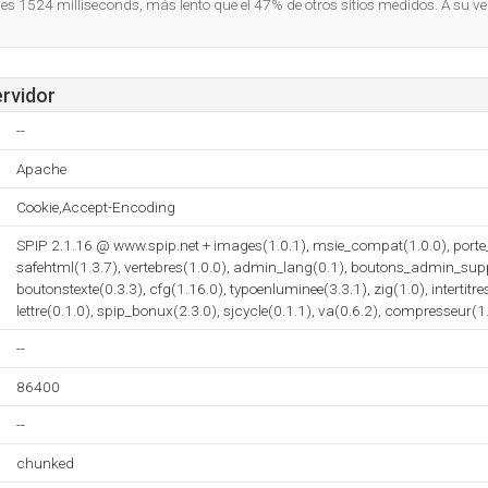
o es 1524 milliseconds, más lento que el 47% de otros sitios medidos. A su ve
ervidor
--
Apache
Cookie,Accept-Encoding
SPIP 2.1.16 @ www.spip.net + images(1.0.1), msie_compat(1.0.0), porte
safehtml(1.3.7), vertebres(1.0.0), admin_lang(0.1), boutons_admin_supp
boutonstexte(0.3.3), cfg(1.16.0), typoenluminee(3.3.1), zig(1.0), intertitr
lettre(0.1.0), spip_bonux(2.3.0), sjcycle(0.1.1), va(0.6.2), compresseur(1
--
86400
--
chunked