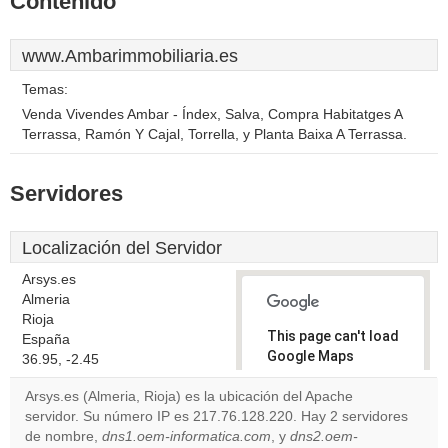
Contenido
www.Ambarimmobiliaria.es
Temas:
Venda Vivendes Ambar - Índex, Salva, Compra Habitatges A
Terrassa, Ramón Y Cajal, Torrella, y Planta Baixa A Terrassa.
Servidores
Localización del Servidor
Arsys.es
Almeria
Rioja
This page can't load
España
Google Maps
36.95, -2.45
correctly.
Arsys.es (Almeria, Rioja) es la ubicación del Apache
servidor. Su número IP es 217.76.128.220. Hay 2 servidores
Do you
OK
de nombre,
dns1.oem-informatica.com
, y
own this
dns2.oem-