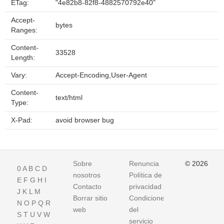
ETag:
"4e82b8-82f8-4882570792e40"
Accept-
bytes
Ranges:
Content-
33528
Length:
Vary:
Accept-Encoding,User-Agent
Content-
text/html
Type:
X-Pad:
avoid browser bug
Sobre
Renuncia
© 2026
0
A
B
C
D
nosotros
Política de
E
F
G
H
I
Contacto
privacidad
J
K
L
M
Borrar sitio
Condiciones
N
O
P
Q
R
web
del
S
T
U
V
W
servicio