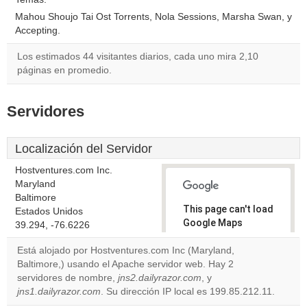
Mahou Shoujo Tai Ost Torrents, Nola Sessions, Marsha Swan, y
Accepting.
Los estimados 44 visitantes diarios, cada uno mira 2,10
páginas en promedio.
Servidores
Localización del Servidor
Hostventures.com Inc.
Maryland
Baltimore
This page can't load
Estados Unidos
Google Maps
39.294, -76.6226
correctly.
Está alojado por Hostventures.com Inc (Maryland,
Baltimore,) usando el Apache servidor web. Hay 2
Do you
OK
servidores de nombre,
jns2.dailyrazor.com
own this
, y
website?
jns1.dailyrazor.com
. Su dirección IP local es 199.85.212.11.