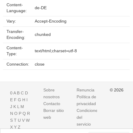
Content-
de-DE
Language:
Vary:
Accept-Encoding
Transfer-
chunked
Encoding:
Content-
text/html;charset=utf-8
Type:
Connection:
close
Sobre
Renuncia
© 2026
0
A
B
C
D
nosotros
Política de
E
F
G
H
I
Contacto
privacidad
J
K
L
M
Borrar sitio
Condiciones
N
O
P
Q
R
web
del
S
T
U
V
W
servicio
X
Y
Z