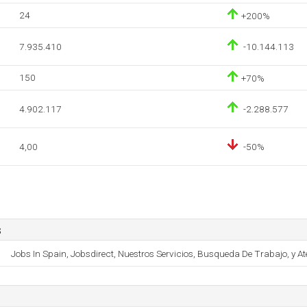
24
+200%
7.935.410
-10.144.113
150
+70%
4.902.117
-2.288.577
4,00
-50%
s
Jobs In Spain, Jobsdirect, Nuestros Servicios, Busqueda De Trabajo, y Ate