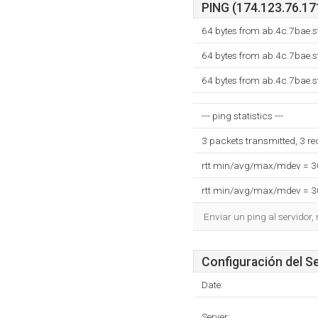
PING (174.123.76.171
64 bytes from ab.4c.7bae.s
64 bytes from ab.4c.7bae.s
64 bytes from ab.4c.7bae.s
--- ping statistics ---
3 packets transmitted, 3 r
rtt min/avg/max/mdev = 
rtt min/avg/max/mdev = 
Enviar un ping al servidor,
Configuración del S
Date:
Server: