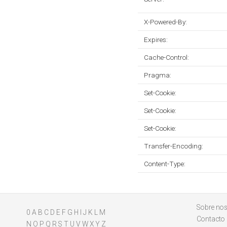
X-Powered-By:
Expires:
Cache-Control:
Pragma:
Set-Cookie:
Set-Cookie:
Set-Cookie:
Transfer-Encoding:
Content-Type:
Sobre nos
0
A
B
C
D
E
F
G
H
I
J
K
L
M
Contacto
N
O
P
Q
R
S
T
U
V
W
X
Y
Z