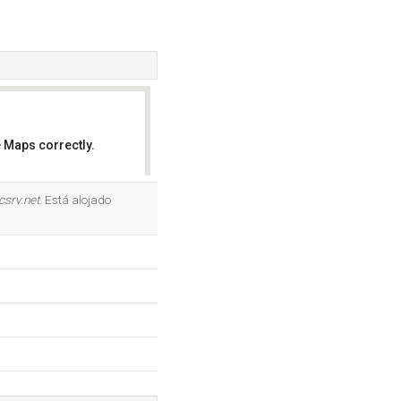
 Maps correctly.
OK
csrv.net
. Está alojado