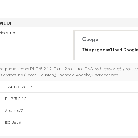
vidor
ices Inc.
This page can't load Google
Do you own this website?
 programación es PHP/5.2.12. Tiene 2 registros DNS,
ns1.secsrv.net
, y
ns2.se
 Services Inc (Texas, Houston,) usando el Apache/2 servidor web.
174.123.76.171
PHP/5.2.12
Apache/2
iso-8859-1