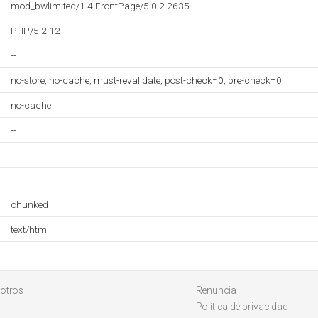
mod_bwlimited/1.4 FrontPage/5.0.2.2635
PHP/5.2.12
--
no-store, no-cache, must-revalidate, post-check=0, pre-check=0
no-cache
--
--
--
chunked
text/html
otros
Renuncia
Política de privacidad