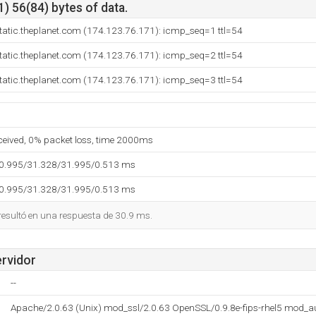
) 56(84) bytes of data.
tatic.theplanet.com (174.123.76.171): icmp_seq=1 ttl=54
tatic.theplanet.com (174.123.76.171): icmp_seq=2 ttl=54
tatic.theplanet.com (174.123.76.171): icmp_seq=3 ttl=54
eceived, 0% packet loss, time 2000ms
30.995/31.328/31.995/0.513 ms
30.995/31.328/31.995/0.513 ms
 resultó en una respuesta de 30.9 ms.
ervidor
--
Apache/2.0.63 (Unix) mod_ssl/2.0.63 OpenSSL/0.9.8e-fips-rhel5 mod_