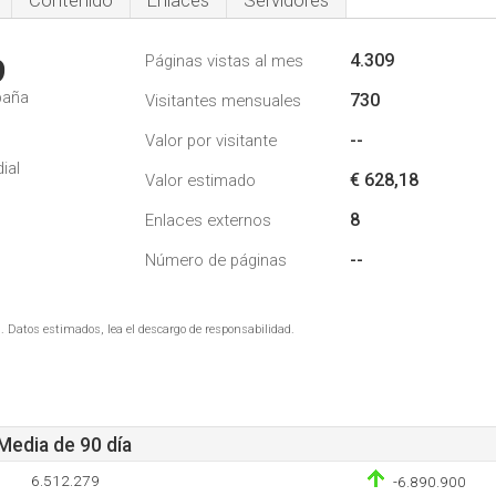
Contenido
Enlaces
Servidores
4.309
Páginas vistas al mes
9
paña
730
Visitantes mensuales
--
Valor por visitante
ial
€ 628,18
Valor estimado
8
Enlaces externos
--
Número de páginas
. Datos estimados, lea el descargo de responsabilidad.
 Media de 90 día
6.512.279
-6.890.900