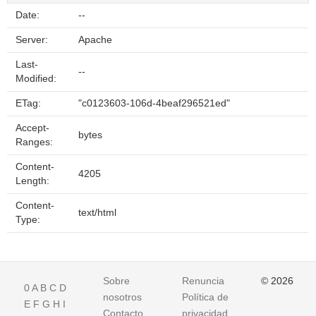
Date:
--
Server:
Apache
Last-
--
Modified:
ETag:
"c0123603-106d-4beaf296521ed"
Accept-
bytes
Ranges:
Content-
4205
Length:
Content-
text/html
Type:
Sobre
Renuncia
© 2026
0
A
B
C
D
nosotros
Política de
E
F
G
H
I
Contacto
privacidad