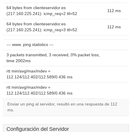
64 bytes from clienteservidor.es
112 ms
(217.160.225.241): icmp_req=2 ttl=52
64 bytes from clienteservidor.es
112 ms
(217.160.225.241): icmp_req=3 ttl=52
--- www. ping statistics ---
3 packets transmitted, 3 received, 0% packet loss,
time 2002ms
rtt min/avg/max/mdev =
112.124/112.402/112.589/0.436 ms
rtt min/avg/max/mdev =
112.124/112.402/112.589/0.436 ms
Enviar un ping al servidor, resultó en una respuesta de 112
ms.
Configuración del Servidor