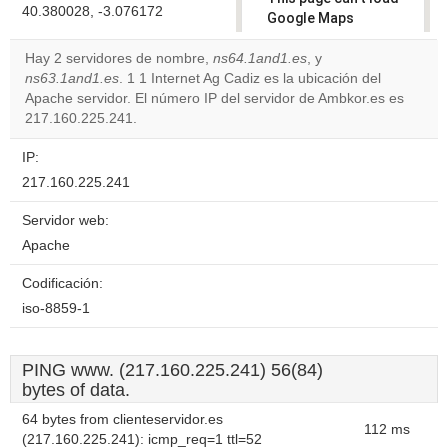
40.380028, -3.076172
Google Maps
correctly.
Hay 2 servidores de nombre,
ns64.1and1.es
, y
ns63.1and1.es
. 1 1 Internet Ag Cadiz es la ubicación del
Do you
OK
Apache servidor. El número IP del servidor de Ambkor.es es
own this
website?
217.160.225.241.
IP:
217.160.225.241
Servidor web:
Apache
Codificación:
iso-8859-1
PING www. (217.160.225.241) 56(84)
bytes of data.
64 bytes from clienteservidor.es
112 ms
(217.160.225.241): icmp_req=1 ttl=52