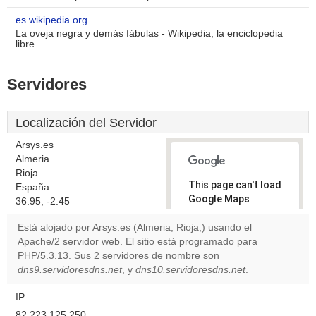
es.wikipedia.org
La oveja negra y demás fábulas - Wikipedia, la enciclopedia
libre
Servidores
Localización del Servidor
Arsys.es
Almeria
Rioja
This page can't load
España
Google Maps
36.95, -2.45
correctly.
Está alojado por Arsys.es (Almeria, Rioja,) usando el
Apache/2 servidor web. El sitio está programado para
Do you
OK
PHP/5.3.13. Sus 2 servidores de nombre son
own this
website?
dns9.servidoresdns.net
, y
dns10.servidoresdns.net
.
IP:
82.223.125.250