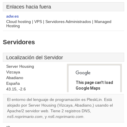
Enlaces hacia fuera
adw.es
Cloud hosting | VPS | Servidores Administrados | Managed
Hosting
Servidores
Localización del Servidor
Server Housing
Vizcaya
Abadiano
This page can't load
España
Google Maps
43.15, -2.6
correctly.
El entorno del lenguaje de programación es PleskLin. Está
alojado por Server Housing (Vizcaya, Abadiano,) usando el
Do you
OK
Apache/2 servidor web. Tiene 2 registros DNS,
own this
website?
ns5.nsprimario.com
, y
ns6.nsprimario.com
.