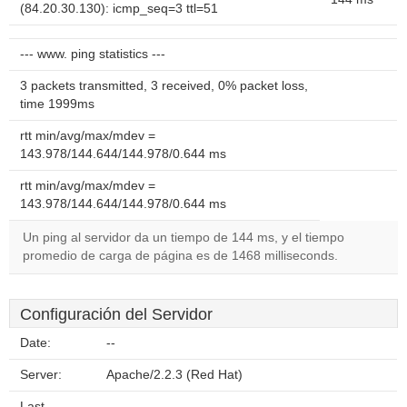
(84.20.30.130): icmp_seq=3 ttl=51
--- www. ping statistics ---
3 packets transmitted, 3 received, 0% packet loss,
time 1999ms
rtt min/avg/max/mdev =
143.978/144.644/144.978/0.644 ms
rtt min/avg/max/mdev =
143.978/144.644/144.978/0.644 ms
Un ping al servidor da un tiempo de 144 ms, y el tiempo
promedio de carga de página es de 1468 milliseconds.
Configuración del Servidor
Date:
--
Server:
Apache/2.2.3 (Red Hat)
Last-