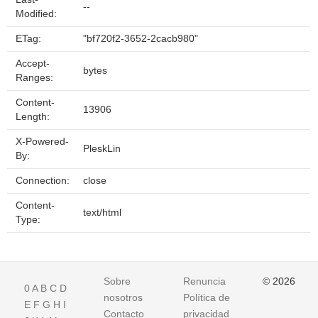
--
Modified:
ETag:
"bf720f2-3652-2cacb980"
Accept-
bytes
Ranges:
Content-
13906
Length:
X-Powered-
PleskLin
By:
Connection:
close
Content-
text/html
Type:
Sobre
Renuncia
© 2026
0
A
B
C
D
nosotros
Política de
E
F
G
H
I
Contacto
privacidad