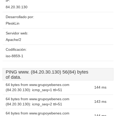
IP:
84.20.30.130
Desarrollado por:
PleskLin
Servidor web:
Apache/2
Codificación:
iso-8859-1
PING www. (84.20.30.130) 56(84) bytes
of data.
64 bytes from www.grupoyebenes.com
144 ms
(84.20.30.130): icmp_seq=1 ttl=51
64 bytes from www.grupoyebenes.com
143 ms
(84.20.30.130): icmp_seq=2 ttl=51
64 bytes from www.grupoyebenes.com
144 ms