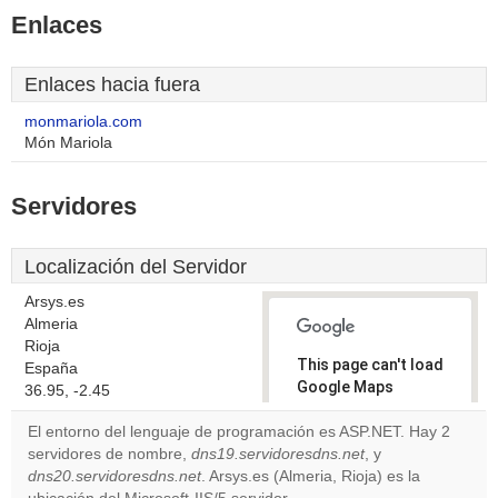
Enlaces
Enlaces hacia fuera
monmariola.com
Món Mariola
Servidores
Localización del Servidor
Arsys.es
Almeria
Rioja
This page can't load
España
Google Maps
36.95, -2.45
correctly.
El entorno del lenguaje de programación es ASP.NET. Hay 2
servidores de nombre,
dns19.servidoresdns.net
, y
Do you
OK
dns20.servidoresdns.net
. Arsys.es (Almeria, Rioja) es la
own this
website?