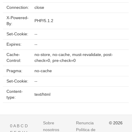
Connection:
close
X-Powered-
PHP/5.1.2
By:
Set-Cookie:
--
Expires:
--
Cache-
no-store, no-cache, must-revalidate, post-
Control:
check=0, pre-check=0
Pragma:
no-cache
Set-Cookie:
--
Content-
text/html
type:
Sobre
Renuncia
© 2026
0
A
B
C
D
nosotros
Política de