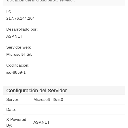
ubicación del Microsoft-IIS/5 servidor.
IP:
217.76.144.204
Desarrollado por:
ASP.NET
Servidor web:
Microsoft-IIS/5
Codificación:
iso-8859-1
Configuración del Servidor
Server:
Microsoft-IIS/5.0
Date:
--
X-Powered-
ASP.NET
By: