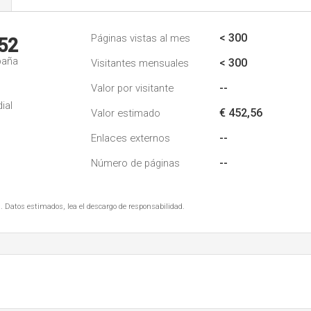
s
< 300
Páginas vistas al mes
52
paña
< 300
Visitantes mensuales
--
Valor por visitante
ial
€ 452,56
Valor estimado
--
Enlaces externos
--
Número de páginas
. Datos estimados, lea el descargo de responsabilidad.