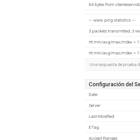
64 bytes from clienteservid
--- www. ping statistics ---
3 packets transmitted, 3 r
rtt min/avg/max/mdev = 
rtt min/avg/max/mdev = 
Una respuesta de prueba d
Configuración del S
Date:
Server:
Last-Modified:
ETag:
Accept-Ranges: