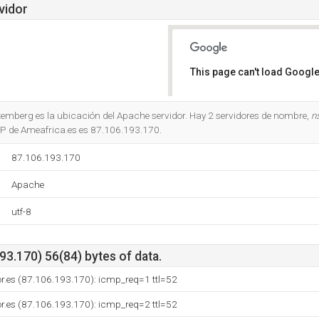
vidor
This page can't load Google
Do you own this website?
temberg es la ubicación del Apache servidor. Hay 2 servidores de nombre,
n
 IP de Ameafrica.es es 87.106.193.170.
87.106.193.170
Apache
utf-8
3.170) 56(84) bytes of data.
or.es (87.106.193.170): icmp_req=1 ttl=52
or.es (87.106.193.170): icmp_req=2 ttl=52