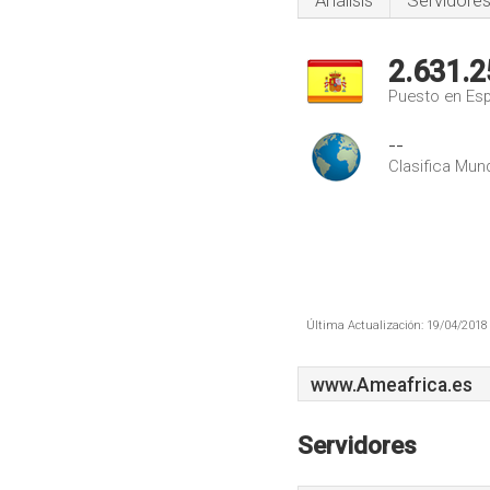
Análisis
Servidore
2.631.2
Puesto en Es
--
Clasifica Mund
Última Actualización: 19/04/2018 
www.Ameafrica.es
Servidores