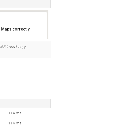
 Maps correctly.
OK
s63.1and1.es
, y
114 ms
114 ms