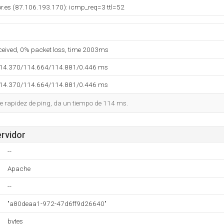
or.es (87.106.193.170): icmp_req=3 ttl=52
eceived, 0% packet loss, time 2003ms
114.370/114.664/114.881/0.446 ms
114.370/114.664/114.881/0.446 ms
e rapidez de ping, da un tiempo de 114 ms.
ervidor
--
Apache
--
"a80deaa1-972-47d6ff9d26640"
bytes