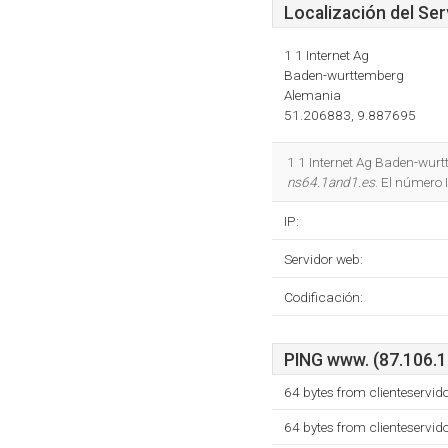
Localización del Ser
1 1 Internet Ag
Baden-wurttemberg
Alemania
51.206883, 9.887695
1 1 Internet Ag Baden-wurt
ns64.1and1.es
. El número
IP:
Servidor web:
Codificación:
PING www. (87.106.19
64 bytes from clienteservid
64 bytes from clienteservid