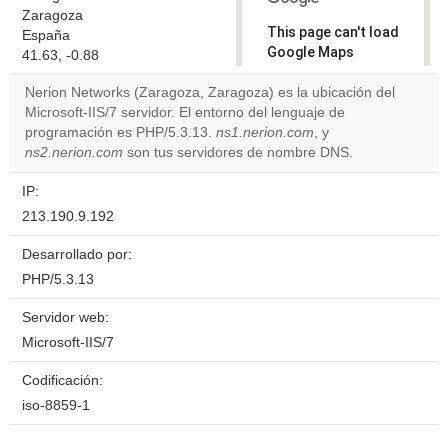
Zaragoza
This page can't load
España
Google Maps
41.63, -0.88
correctly.
Nerion Networks (Zaragoza, Zaragoza) es la ubicación del
Microsoft-IIS/7 servidor. El entorno del lenguaje de
Do you
OK
programación es PHP/5.3.13.
ns1.nerion.com
own this
, y
website?
ns2.nerion.com
son tus servidores de nombre DNS.
IP:
213.190.9.192
Desarrollado por:
PHP/5.3.13
Servidor web:
Microsoft-IIS/7
Codificación:
iso-8859-1