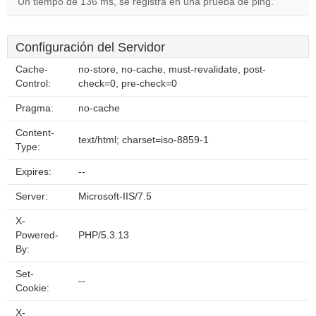
Un tiempo de 136 ms, se registra en una prueba de ping.
Configuración del Servidor
Cache-
no-store, no-cache, must-revalidate, post-
Control:
check=0, pre-check=0
Pragma:
no-cache
Content-
text/html; charset=iso-8859-1
Type:
Expires:
--
Server:
Microsoft-IIS/7.5
X-
Powered-
PHP/5.3.13
By:
Set-
--
Cookie:
X-