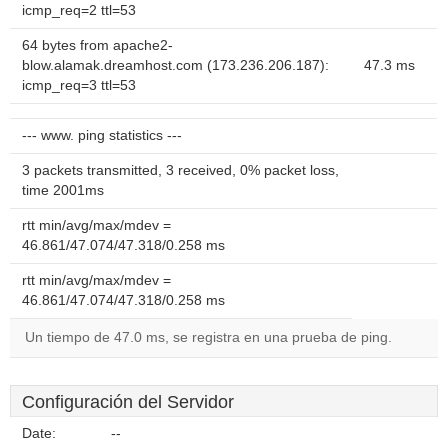
icmp_req=2 ttl=53
64 bytes from apache2-
blow.alamak.dreamhost.com (173.236.206.187):
47.3 ms
icmp_req=3 ttl=53
--- www. ping statistics ---
3 packets transmitted, 3 received, 0% packet loss,
time 2001ms
rtt min/avg/max/mdev =
46.861/47.074/47.318/0.258 ms
rtt min/avg/max/mdev =
46.861/47.074/47.318/0.258 ms
Un tiempo de 47.0 ms, se registra en una prueba de ping.
Configuración del Servidor
Date:
--