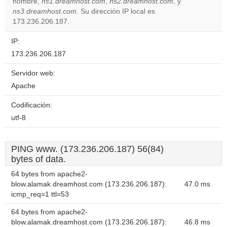
OK
nombre,
ns1.dreamhost.com
,
ns2.dreamhost.com
own this
, y
website?
ns3.dreamhost.com
. Su dirección IP local es
173.236.206.187.
IP:
173.236.206.187
Servidor web:
Apache
Codificación:
utf-8
PING www. (173.236.206.187) 56(84)
bytes of data.
64 bytes from apache2-
blow.alamak.dreamhost.com (173.236.206.187):
47.0 ms
icmp_req=1 ttl=53
64 bytes from apache2-
blow.alamak.dreamhost.com (173.236.206.187):
46.8 ms