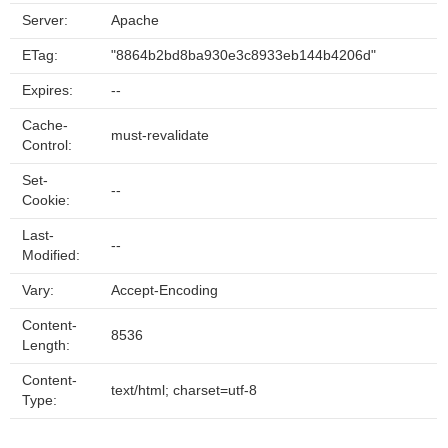
Server:
Apache
ETag:
"8864b2bd8ba930e3c8933eb144b4206d"
Expires:
--
Cache-
must-revalidate
Control:
Set-
--
Cookie:
Last-
--
Modified:
Vary:
Accept-Encoding
Content-
8536
Length:
Content-
text/html; charset=utf-8
Type: