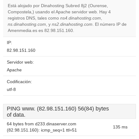
Está alojado por Dinahosting Subred 8j2 (Ourense,
Compostela,) usando el Apache servidor web. Hay 4
Do you
OK
registros DNS, tales como
ns4.dinahosting.com
own this
,
website?
ns.dinahosting.com
, y
ns2.dinahosting.com
. El número IP de
Amenmedia.es es 82.98.151.160.
IP:
82.98.151.160
Servidor web:
Apache
Codificación:
utf-8
PING www. (82.98.151.160) 56(84) bytes
of data.
64 bytes from d233.dinaserver.com
135 ms
(82.98.151.160): icmp_seq=1 ttl=51