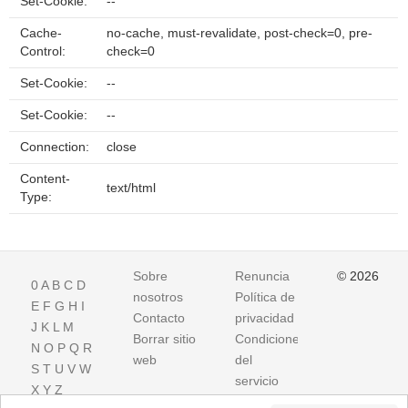
Set-Cookie:
--
Cache-
no-cache, must-revalidate, post-check=0, pre-
Control:
check=0
Set-Cookie:
--
Set-Cookie:
--
Connection:
close
Content-
text/html
Type:
Sobre
Renuncia
© 2026
0
A
B
C
D
nosotros
Política de
E
F
G
H
I
Contacto
privacidad
J
K
L
M
Borrar sitio
Condiciones
N
O
P
Q
R
web
del
S
T
U
V
W
servicio
X
Y
Z