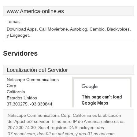
www.America-online.es
Temas:
Download Apps, Call Moviefone, Autoblog, Cambio, Blackvoices,
y Engadget.
Servidores
Localización del Servidor
Netscape Communications
Corp.
California
This page can't load
Estados Unidos
Google Maps
37.300275, -93.339844
correctly.
Netscape Communications Corp. California es la ubicación
del Apache/2 servidor. El número IP de America-online.es es
Do you
OK
207.200.74.30. Sus 4 registros DNS incluyen,
own this
dns-
website?
07.ns.aol.com
,
dns-02.ns.aol.com
, y
dns-01.ns.aol.com
.