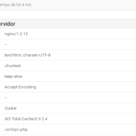
tiempo de 34.4 ms.
ervidor
nginx/1.0.15
--
text/html; charset=UTF-8
chunked
keep-alive
Accept-Encoding
--
Cookie
W3 Total Cache/0.9.2.4
/xmlrpc.php