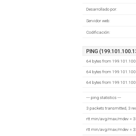
Desarrollado por:
Servidor web:
Codificación:
PING (199.101.100.13
64 bytes from 199.101.100
64 bytes from 199.101.100
64 bytes from 199.101.100
--- ping statistics ---
3 packets transmitted, 3 r
rtt min/avg/max/mdev = 
rtt min/avg/max/mdev = 