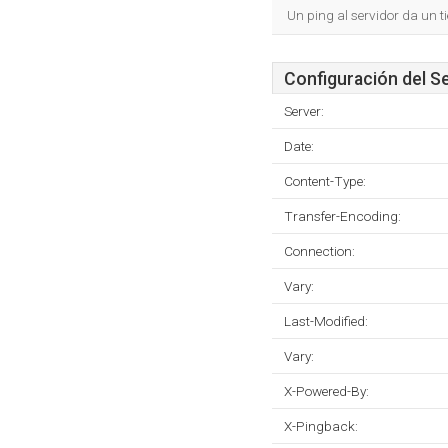
Un ping al servidor da un 
Configuración del S
Server:
Date:
Content-Type:
Transfer-Encoding:
Connection:
Vary:
Last-Modified:
Vary:
X-Powered-By:
X-Pingback: