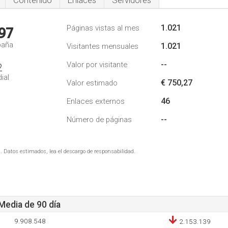
Contenido
Enlaces
Servidores
1.021
Páginas vistas al mes
97
paña
1.021
Visitantes mensuales
--
Valor por visitante
2
ial
€ 750,27
Valor estimado
46
Enlaces externos
--
Número de páginas
. Datos estimados, lea el descargo de responsabilidad.
 Media de 90 día
9.908.548
2.153.139