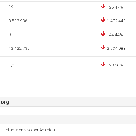
19
-26,47%
8.593.936
1.472.440
0
-44,44%
12.422.735
2.934.988
1,00
-23,66%
.org
Infama en vivo por America