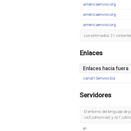
americaenvivo.org
americaenvivo.org
americaenvivo.org
Los estimados 21 visitante
Enlaces
Enlaces hacia fuera
canal13envivo.biz
Servidores
El entorno del lenguaje de
ns3.cdmon.net
, y
ns1.cdmo
IP: