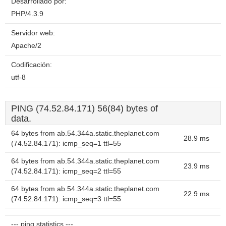
Desarrollado por:
PHP/4.3.9
Servidor web:
Apache/2
Codificación:
utf-8
PING (74.52.84.171) 56(84) bytes of
data.
64 bytes from ab.54.344a.static.theplanet.com
28.9 ms
(74.52.84.171): icmp_seq=1 ttl=55
64 bytes from ab.54.344a.static.theplanet.com
23.9 ms
(74.52.84.171): icmp_seq=2 ttl=55
64 bytes from ab.54.344a.static.theplanet.com
22.9 ms
(74.52.84.171): icmp_seq=3 ttl=55
--- ping statistics ---