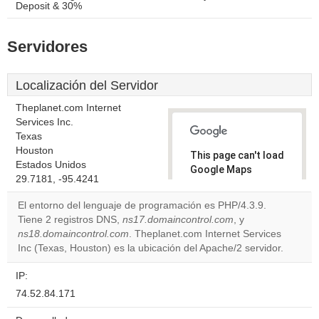
Deposit & 30%
Servidores
Localización del Servidor
Theplanet.com Internet
Services Inc.
Texas
Houston
This page can't load
Estados Unidos
Google Maps
29.7181, -95.4241
correctly.
El entorno del lenguaje de programación es PHP/4.3.9.
Do you
Tiene 2 registros DNS,
ns17.domaincontrol.com
, y
OK
own this
ns18.domaincontrol.com
. Theplanet.com Internet Services
website?
Inc (Texas, Houston) es la ubicación del Apache/2 servidor.
IP:
74.52.84.171