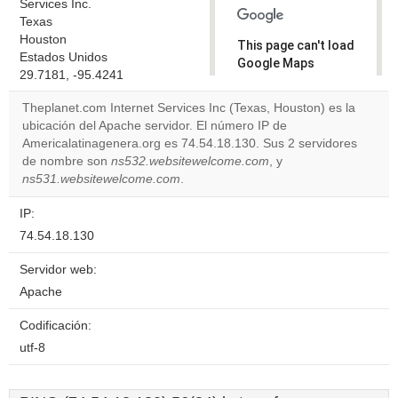
Services Inc.
Texas
Houston
This page can't load
Estados Unidos
Google Maps
29.7181, -95.4241
correctly.
Theplanet.com Internet Services Inc (Texas, Houston) es la
Do you
ubicación del Apache servidor. El número IP de
OK
own this
Americalatinagenera.org es 74.54.18.130. Sus 2 servidores
website?
de nombre son
ns532.websitewelcome.com
, y
ns531.websitewelcome.com
.
IP:
74.54.18.130
Servidor web:
Apache
Codificación:
utf-8