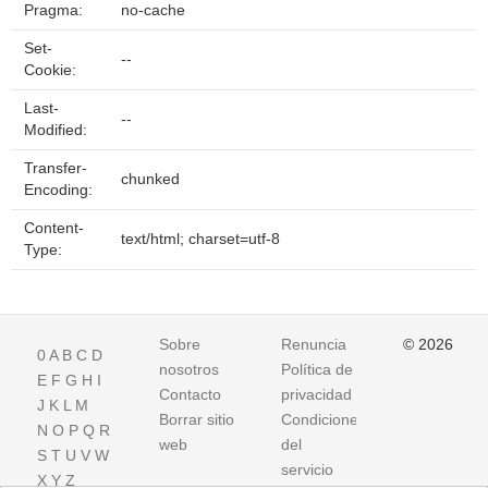
Pragma:
no-cache
Set-
--
Cookie:
Last-
--
Modified:
Transfer-
chunked
Encoding:
Content-
text/html; charset=utf-8
Type:
Sobre
Renuncia
© 2026
0
A
B
C
D
nosotros
Política de
E
F
G
H
I
Contacto
privacidad
J
K
L
M
Borrar sitio
Condiciones
N
O
P
Q
R
web
del
S
T
U
V
W
servicio
X
Y
Z