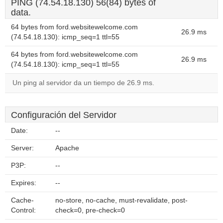
PING (74.54.18.130) 56(84) bytes of
data.
64 bytes from ford.websitewelcome.com
26.9 ms
(74.54.18.130): icmp_seq=1 ttl=55
64 bytes from ford.websitewelcome.com
26.9 ms
(74.54.18.130): icmp_seq=1 ttl=55
Un ping al servidor da un tiempo de 26.9 ms.
Configuración del Servidor
Date:
--
Server:
Apache
P3P:
--
Expires:
--
Cache-
no-store, no-cache, must-revalidate, post-
Control:
check=0, pre-check=0