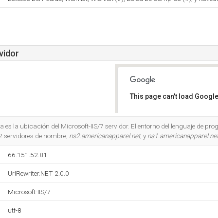
vidor
This page can't load Google
Do you own this website?
 es la ubicación del Microsoft-IIS/7 servidor. El entorno del lenguaje de p
 2 servidores de nombre,
ns2.americanapparel.net
, y
ns1.americanapparel.ne
66.151.52.81
UrlRewriter.NET 2.0.0
Microsoft-IIS/7
utf-8