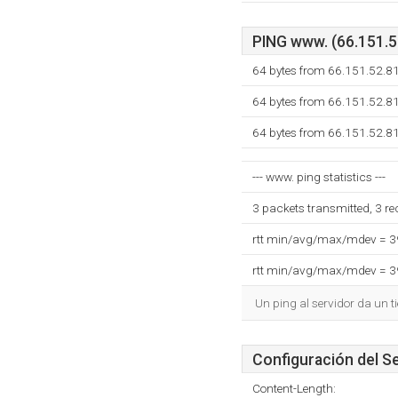
PING www. (66.151.52
64 bytes from 66.151.52.8
64 bytes from 66.151.52.8
64 bytes from 66.151.52.8
--- www. ping statistics ---
3 packets transmitted, 3 r
rtt min/avg/max/mdev = 
rtt min/avg/max/mdev = 
Un ping al servidor da un 
Configuración del S
Content-Length: