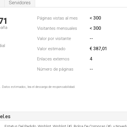
Servidores
< 300
Páginas vistas al mes
71
paña
< 300
Visitantes mensuales
--
Valor por visitante
ial
€ 387,01
Valor estimado
4
Enlaces externos
--
Número de páginas
. Datos estimados, lea el descargo de responsabilidad.
el.es
Estatus Del Pedido, Wishlist, Wishlist (#), Bolsa De Compras (#), y Noved