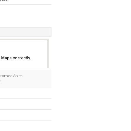
 Maps correctly.
OK
rogramación es
t
.