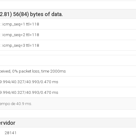
.81) 56(84) bytes of data.
1: icmp_seq=1 ttl=118
1: icmp_seq=2 ttl=118
1: icmp_seq=3 ttl=118
eceived, 0% packet loss, time 2000ms
39.994/40.327/40.993/0.470 ms
39.994/40.327/40.993/0.470 ms
tiempo de 40.9 ms.
ervidor
28141