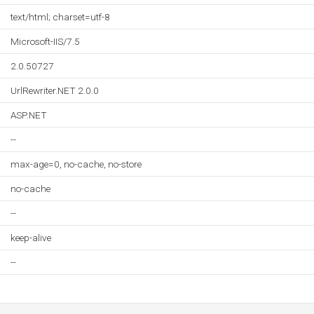
text/html; charset=utf-8
Microsoft-IIS/7.5
2.0.50727
UrlRewriter.NET 2.0.0
ASP.NET
--
max-age=0, no-cache, no-store
no-cache
--
keep-alive
--