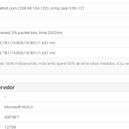
sefoot.com (208.68.104.120): icmp_req=3 ttl=121
eceived, 0% packet loss, time 2002ms
12.781/14.826/16.801/1.641 ms
12.781/14.826/16.801/1.641 ms
o es 1696 milliseconds, más lento que el 50% de otros sitios medidos. A su ve
ervidor
--
Microsoft-IIS/6.0
ASP.NET
12758