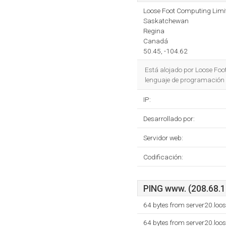
Loose Foot Computing Limi
Saskatchewan
Regina
Canadá
50.45, -104.62
Está alojado por Loose Foo
lenguaje de programación
IP:
Desarrollado por:
Servidor web:
Codificación:
PING www. (208.68.10
64 bytes from server20.loo
64 bytes from server20.loo