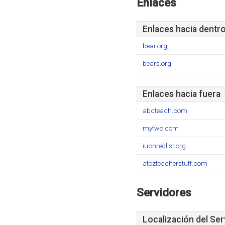
Enlaces
Enlaces hacia dentr
bear.org
bears.org
Enlaces hacia fuera
abcteach.com
myfwc.com
iucnredlist.org
atozteacherstuff.com
Servidores
Localización del Ser