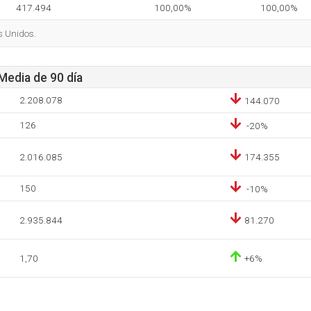
417.494
100,00%
100,00%
s Unidos.
 Media de 90 día
2.208.078
144.070
126
-20%
2.016.085
174.355
150
-10%
2.935.844
81.270
1,70
+6%