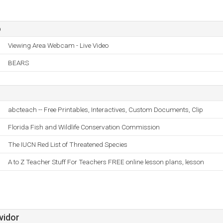
o
Viewing Area Webcam - Live Video
BEARS
abcteach -- Free Printables, Interactives, Custom Documents, Clip
Florida Fish and Wildlife Conservation Commission
The IUCN Red List of Threatened Species
A to Z Teacher Stuff For Teachers FREE online lesson plans, lesson
vidor