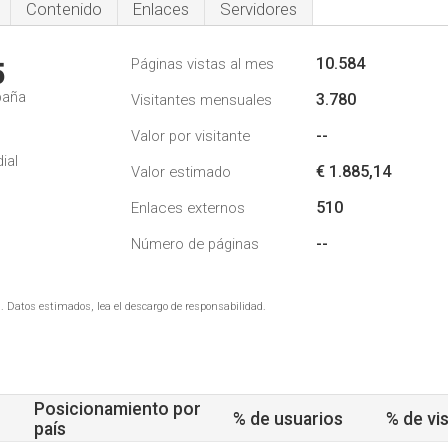
Contenido
Enlaces
Servidores
10.584
Páginas vistas al mes
5
paña
3.780
Visitantes mensuales
--
Valor por visitante
ial
€ 1.885,14
Valor estimado
510
Enlaces externos
--
Número de páginas
. Datos estimados, lea el descargo de responsabilidad.
Posicionamiento por
% de usuarios
% de vis
país