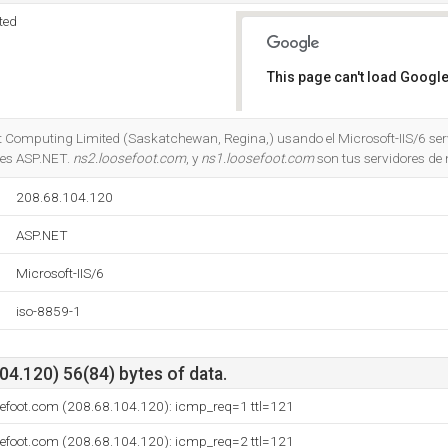
ted
This page can't load Google
Do you own this website?
t Computing Limited (Saskatchewan, Regina,) usando el Microsoft-IIS/6 serv
 es ASP.NET.
ns2.loosefoot.com
, y
ns1.loosefoot.com
son tus servidores de
208.68.104.120
ASP.NET
Microsoft-IIS/6
iso-8859-1
4.120) 56(84) bytes of data.
sefoot.com (208.68.104.120): icmp_req=1 ttl=121
sefoot.com (208.68.104.120): icmp_req=2 ttl=121