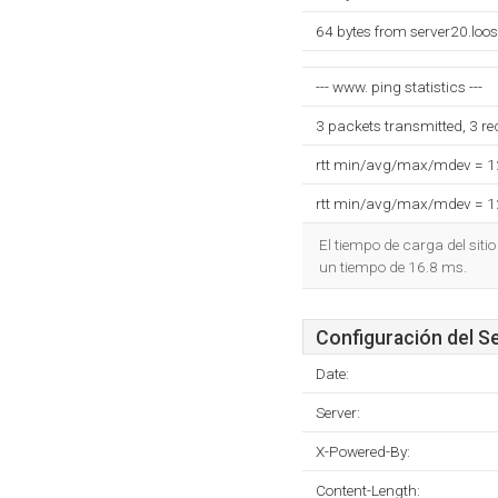
64 bytes from server20.loo
--- www. ping statistics ---
3 packets transmitted, 3 r
rtt min/avg/max/mdev = 
rtt min/avg/max/mdev = 
El tiempo de carga del siti
un tiempo de 16.8 ms.
Configuración del S
Date:
Server:
X-Powered-By:
Content-Length: