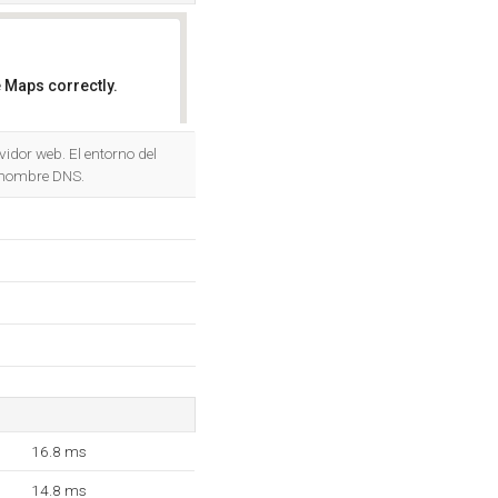
 Maps correctly.
OK
idor web. El entorno del
 nombre DNS.
16.8 ms
14.8 ms