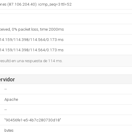
dor.es (87.106.204.40): icmp_seq=3 ttl=52
eceived, 0% packet loss, time 2000ms
114.159/114.398/114.564/0.173 ms
114.159/114.398/114.564/0.173 ms
 resultó en una respuesta de 114 ms.
ervidor
--
Apache
--
"90456fe1-e5-4b7c280730d18"
bytes