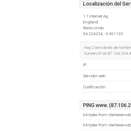
Localización del Ser
1 1 Internet Ag
England
Reino Unido
54.224224, -3.901133
Hay 2 servidores de nombr
número IP es 87.106.204.4
IP:
Servidor web:
Codificación:
PING www. (87.106.20
64 bytes from clienteservi
64 bytes from clienteservi