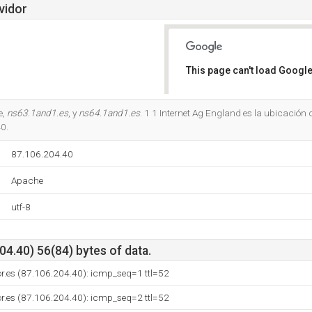
vidor
This page can't load Google
Do you own this website?
e,
ns63.1and1.es
, y
ns64.1and1.es
. 1 1 Internet Ag England es la ubicación 
0.
87.106.204.40
Apache
utf-8
4.40) 56(84) bytes of data.
dor.es (87.106.204.40): icmp_seq=1 ttl=52
dor.es (87.106.204.40): icmp_seq=2 ttl=52