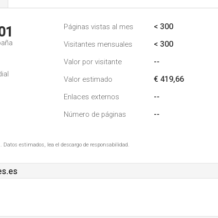
s
< 300
Páginas vistas al mes
01
paña
< 300
Visitantes mensuales
--
Valor por visitante
ial
€ 419,66
Valor estimado
--
Enlaces externos
--
Número de páginas
. Datos estimados, lea el descargo de responsabilidad.
s.es