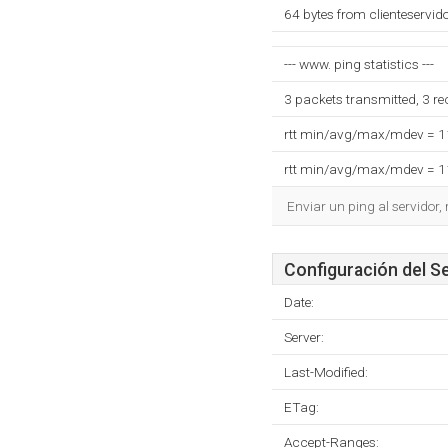
64 bytes from clienteservi
--- www. ping statistics ---
3 packets transmitted, 3 r
rtt min/avg/max/mdev = 
rtt min/avg/max/mdev = 
Enviar un ping al servidor,
Configuración del S
Date:
Server:
Last-Modified:
ETag:
Accept-Ranges: