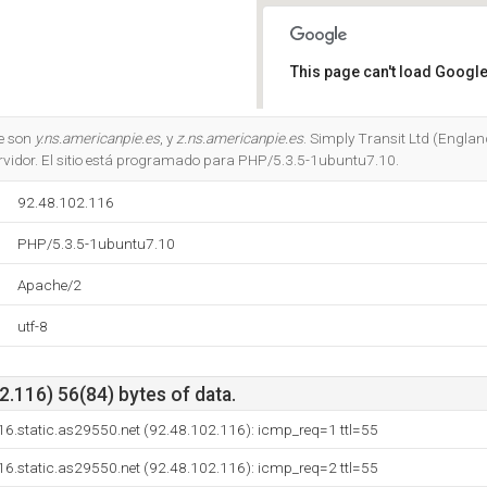
This page can't load Google
Do you own this website?
e son
y.ns.americanpie.es
, y
z.ns.americanpie.es
. Simply Transit Ltd (England
rvidor. El sitio está programado para PHP/5.3.5-1ubuntu7.10.
92.48.102.116
PHP/5.3.5-1ubuntu7.10
Apache/2
utf-8
.116) 56(84) bytes of data.
16.static.as29550.net (92.48.102.116): icmp_req=1 ttl=55
16.static.as29550.net (92.48.102.116): icmp_req=2 ttl=55