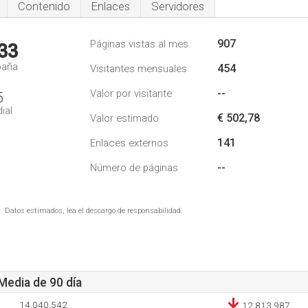
Contenido
Enlaces
Servidores
907
Páginas vistas al mes
33
paña
454
Visitantes mensuales
--
Valor por visitante
5
ial
€ 502,78
Valor estimado
141
Enlaces externos
--
Número de páginas
. Datos estimados, lea el descargo de responsabilidad.
 Media de 90 día
14.040.542
12.813.987