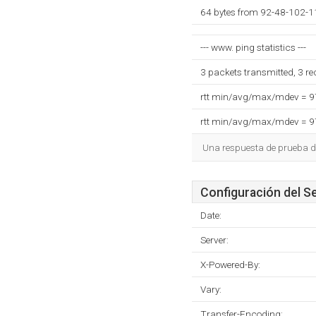
64 bytes from 92-48-102-1
--- www. ping statistics ---
3 packets transmitted, 3 r
rtt min/avg/max/mdev = 
rtt min/avg/max/mdev = 
Una respuesta de prueba de
Configuración del S
Date:
Server:
X-Powered-By:
Vary:
Transfer-Encoding: