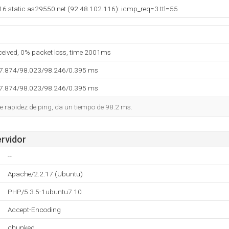
16.static.as29550.net (92.48.102.116): icmp_req=3 ttl=55
eceived, 0% packet loss, time 2001ms
97.874/98.023/98.246/0.395 ms
97.874/98.023/98.246/0.395 ms
 rapidez de ping, da un tiempo de 98.2 ms.
ervidor
--
Apache/2.2.17 (Ubuntu)
PHP/5.3.5-1ubuntu7.10
Accept-Encoding
chunked