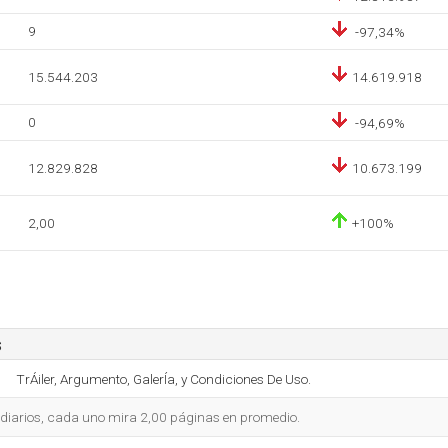
9
-97,34%
15.544.203
14.619.918
0
-94,69%
12.829.828
10.673.199
2,00
+100%
s
TrÁiler, Argumento, GalerÍa, y Condiciones De Uso.
 diarios, cada uno mira 2,00 páginas en promedio.