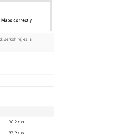
 Maps correctly.
OK
, Berkshire) es la
98.2 ms
97.9 ms