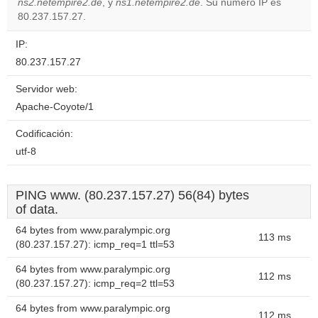
OK
ns2.netempire2.de
, y
ns1.netempire2.de
own this
. Su número IP es
website?
80.237.157.27.
IP:
80.237.157.27
Servidor web:
Apache-Coyote/1
Codificación:
utf-8
PING www. (80.237.157.27) 56(84) bytes
of data.
64 bytes from www.paralympic.org
113 ms
(80.237.157.27): icmp_req=1 ttl=53
64 bytes from www.paralympic.org
112 ms
(80.237.157.27): icmp_req=2 ttl=53
64 bytes from www.paralympic.org
112 ms