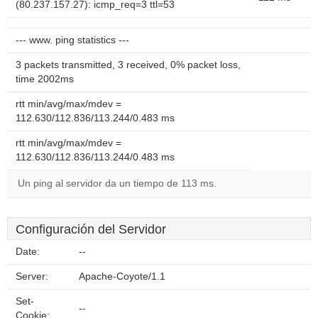
(80.237.157.27): icmp_req=3 ttl=53
--- www. ping statistics ---
3 packets transmitted, 3 received, 0% packet loss,
time 2002ms
rtt min/avg/max/mdev =
112.630/112.836/113.244/0.483 ms
rtt min/avg/max/mdev =
112.630/112.836/113.244/0.483 ms
Un ping al servidor da un tiempo de 113 ms.
Configuración del Servidor
Date:
--
Server:
Apache-Coyote/1.1
Set-
--
Cookie: