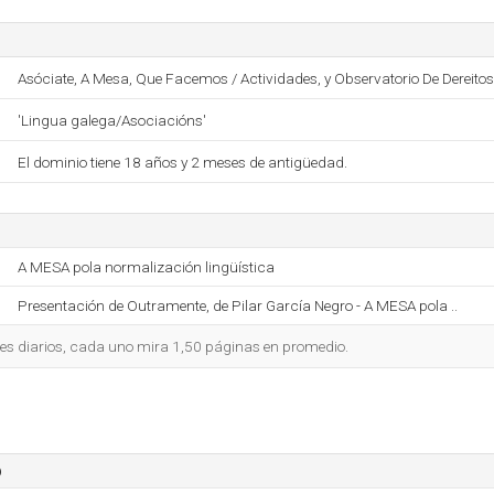
Asóciate, A Mesa, Que Facemos / Actividades, y Observatorio De Dereitos
'Lingua galega/Asociacións'
El dominio tiene 18 años y 2 meses de antigüedad.
A MESA pola normalización lingüística
Presentación de Outramente, de Pilar García Negro - A MESA pola ..
tes diarios, cada uno mira 1,50 páginas en promedio.
o