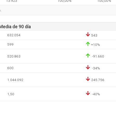
13.923
100,00%
100,00%
.
 Media de 90 día
632.054
543
599
+10%
520.863
-91.660
600
-34%
1.044.092
245.756
1,50
-40%