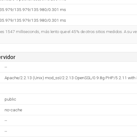
135.979/135.979/135.980/0.301 ms
135.979/135.979/135.980/0.301 ms
o es 1547 milliseconds, más lento que el 45% de otros sitios medidos. A su ve
ervidor
--
Apache/2.2.13 (Unix) mod_ssl/2.2.13 OpenSSL/0.9.8g PHP/5.2.11 with
public
no-cache
--
--