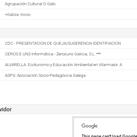
Agrupación Cultural O Galo
+Galiza: Inicio
CDC - PRESENTACION DE QUEJA/SUGERENCIA IDENTIFIACION
CEROS E UNS Informática - Zerosuns Galicia, S.L. ***
ALVARELLA. Ecoturismo y Educación Ambiental en Vilarmaior. A
ASPG::Asociación Socio-Pedagóxica Galega
vidor
This page can't load Google