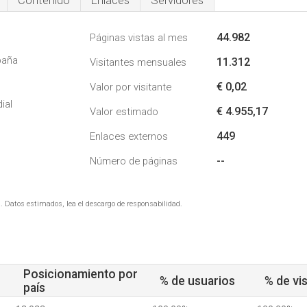
Contenido
Enlaces
Servidores
44.982
Páginas vistas al mes
paña
11.312
Visitantes mensuales
€ 0,02
Valor por visitante
ial
€ 4.955,17
Valor estimado
449
Enlaces externos
--
Número de páginas
. Datos estimados, lea el descargo de responsabilidad.
Posicionamiento por
% de usuarios
% de vis
país