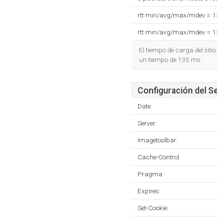
rtt min/avg/max/mdev = 
rtt min/avg/max/mdev = 
El tiempo de carga del siti
un tiempo de 135 ms.
Configuración del S
Date:
Server:
Imagetoolbar:
Cache-Control:
Pragma:
Expires:
Set-Cookie: