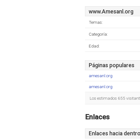
www.Amesanl.org
Temas:
Categoría:
Edad:
Páginas populares
amesanl.org
amesanl.org
Los estimados 655 visitan
Enlaces
Enlaces hacia dentr