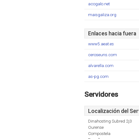
acogalo.net
maisgaliza.org
Enlaces hacia fuera
www5.aeat.es
ceroseuns.com
alvarella.com
as-pg.com
Servidores
Localización del Ser
Dinahosting Subred 2j3
Ourense
Compostela