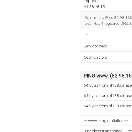
España
41.88, -8.15
Su número IP es 82.98.160
web. Hay 4 registros DNS,
IP:
Servidor web:
Codificación:
PING www. (82.98.160
64 bytes from hl138.dinas
64 bytes from hl138.dinas
64 bytes from hl138.dinas
--- www. ping statistics ---
3 packets transmitted, 3 r