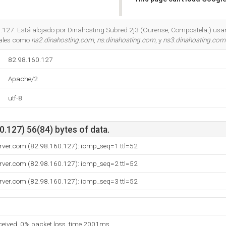
Do you own this website?
.127. Está alojado por Dinahosting Subred 2j3 (Ourense, Compostela,) usa
 tales como
ns2.dinahosting.com
,
ns.dinahosting.com
, y
ns3.dinahosting.com
82.98.160.127
Apache/2
utf-8
.127) 56(84) bytes of data.
erver.com (82.98.160.127): icmp_seq=1 ttl=52
erver.com (82.98.160.127): icmp_seq=2 ttl=52
erver.com (82.98.160.127): icmp_seq=3 ttl=52
eceived, 0% packet loss, time 2001ms