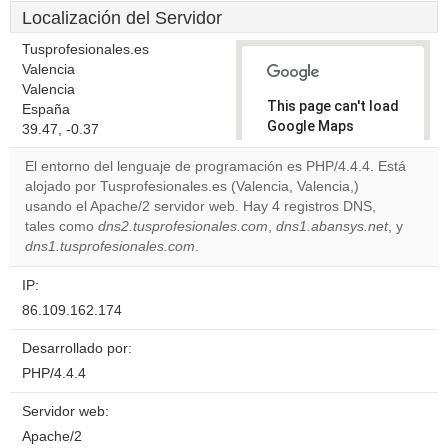
Localización del Servidor
Tusprofesionales.es
Valencia
Valencia
This page can't load
España
Google Maps
39.47, -0.37
correctly.
El entorno del lenguaje de programación es PHP/4.4.4. Está
alojado por Tusprofesionales.es (Valencia, Valencia,)
Do you
OK
usando el Apache/2 servidor web. Hay 4 registros DNS,
own this
website?
tales como
dns2.tusprofesionales.com
,
dns1.abansys.net
, y
dns1.tusprofesionales.com
.
IP:
86.109.162.174
Desarrollado por:
PHP/4.4.4
Servidor web:
Apache/2