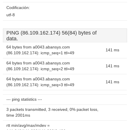
Codificación:
utf-8
PING (86.109.162.174) 56(84) bytes of
data.
64 bytes from a0043.abansys.com
141 ms
(86.109.162.174): icmp_seq=1 ttl=49
64 bytes from a0043.abansys.com
141 ms
(86.109.162.174): icmp_seq=2 ttl=49
64 bytes from a0043.abansys.com
141 ms
(86.109.162.174): icmp_seq=3 ttl=49
--- ping statistics ---
3 packets transmitted, 3 received, 0% packet loss,
time 2001ms
rtt min/avg/max/mdev =