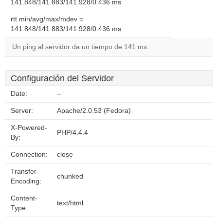
141.848/141.883/141.928/0.436 ms
rtt min/avg/max/mdev =
141.848/141.883/141.928/0.436 ms
Un ping al servidor da un tiempo de 141 ms.
Configuración del Servidor
Date:
--
Server:
Apache/2.0.53 (Fedora)
X-Powered-
PHP/4.4.4
By:
Connection:
close
Transfer-
chunked
Encoding:
Content-
text/html
Type: