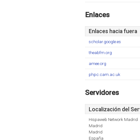
Enlaces
Enlaces hacia fuera
scholar.google.es
theabfm.org
amee.org
phpc.cam.ac.uk
Servidores
Localización del Ser
Hispaweb Network Madrid
Madrid
Madrid
España