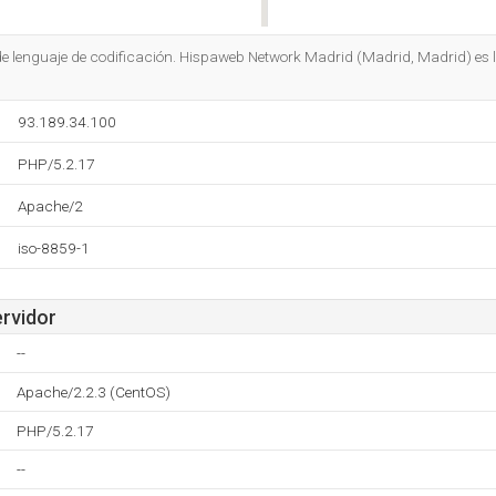
Do you own this website?
e lenguaje de codificación. Hispaweb Network Madrid (Madrid, Madrid) es l
93.189.34.100
PHP/5.2.17
Apache/2
iso-8859-1
ervidor
--
Apache/2.2.3 (CentOS)
PHP/5.2.17
--