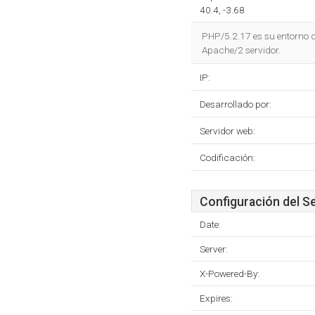
40.4, -3.68
PHP/5.2.17 es su entorno d
Apache/2 servidor.
IP:
Desarrollado por:
Servidor web:
Codificación:
Configuración del S
Date:
Server:
X-Powered-By:
Expires: