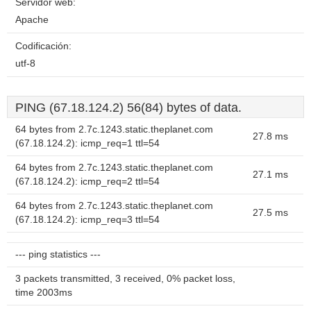
Servidor web:
Apache
Codificación:
utf-8
PING (67.18.124.2) 56(84) bytes of data.
64 bytes from 2.7c.1243.static.theplanet.com
27.8 ms
(67.18.124.2): icmp_req=1 ttl=54
64 bytes from 2.7c.1243.static.theplanet.com
27.1 ms
(67.18.124.2): icmp_req=2 ttl=54
64 bytes from 2.7c.1243.static.theplanet.com
27.5 ms
(67.18.124.2): icmp_req=3 ttl=54
--- ping statistics ---
3 packets transmitted, 3 received, 0% packet loss,
time 2003ms