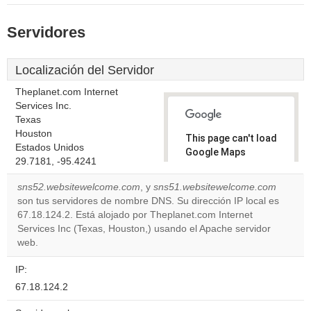
Servidores
Localización del Servidor
Theplanet.com Internet
Services Inc.
Texas
Houston
This page can't load
Estados Unidos
Google Maps
29.7181, -95.4241
correctly.
sns52.websitewelcome.com
, y
sns51.websitewelcome.com
Do you
son tus servidores de nombre DNS. Su dirección IP local es
OK
own this
67.18.124.2. Está alojado por Theplanet.com Internet
website?
Services Inc (Texas, Houston,) usando el Apache servidor
web.
IP:
67.18.124.2