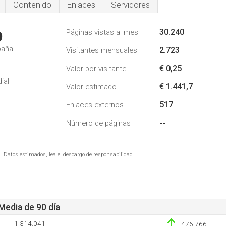
Contenido
Enlaces
Servidores
30.240
Páginas vistas al mes
9
paña
2.723
Visitantes mensuales
€ 0,25
Valor por visitante
ial
€ 1.441,7
Valor estimado
517
Enlaces externos
--
Número de páginas
. Datos estimados, lea el descargo de responsabilidad.
 Media de 90 día
1.314.041
-476.766