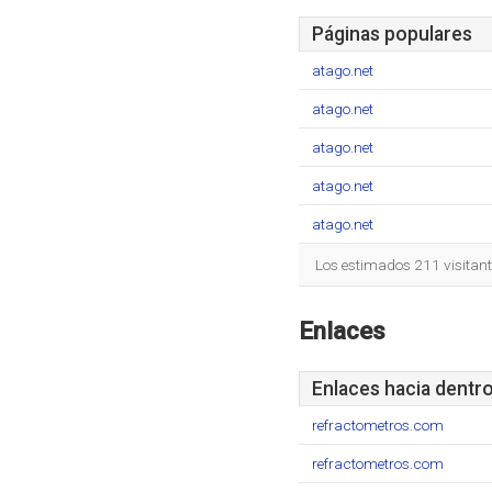
Páginas populares
atago.net
atago.net
atago.net
atago.net
atago.net
Los estimados 211 visitan
Enlaces
Enlaces hacia dentr
refractometros.com
refractometros.com