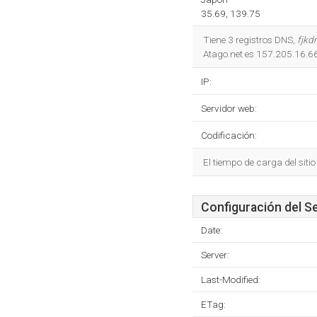
35.69, 139.75
Tiene 3 registros DNS,
fjkd
Atago.net es 157.205.16.66
IP:
Servidor web:
Codificación:
El tiempo de carga del siti
Configuración del S
Date:
Server:
Last-Modified:
ETag: