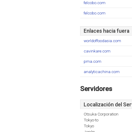
felcobo.com
felcobo.com
Enlaces hacia fuera
worldoffoodasia.com
cavinkare.com
pma.com
analyticachina.com
Servidores
Localización del Ser
Otsuka Corporation
Tokyo-to
Tokyo
Japón