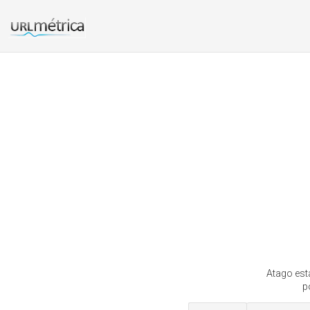
Atago está
p