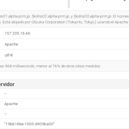
Do you own this website?
ns01.alpha-prm.jp
,
fjkdns02.alpha-prm.jp
, y
fjkdns03.alpha-prm.jp
. El númer
. Está alojado por Otsuka Corporation (Tokyo-to, Tokyo,) usando el Apache 
157.205.16.66
Apache
utf-8
o es 968 milliseconds, menor al 76% de otros sitios medidos.
ervidor
--
Apache
--
"19bb16be-1005-d909ba00"