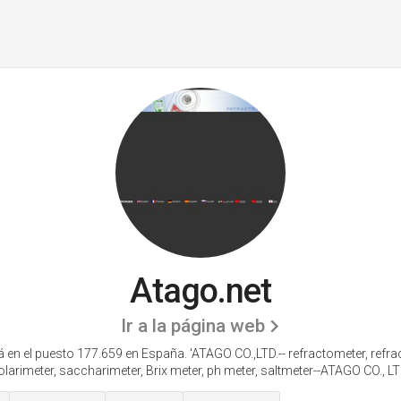
Atago.net
Ir a la página web
 en el puesto 177.659 en España. 'ATAGO CO.,LTD.-- refractometer, refr
olarimeter, saccharimeter, Brix meter, ph meter, saltmeter--ATAGO CO., LTD