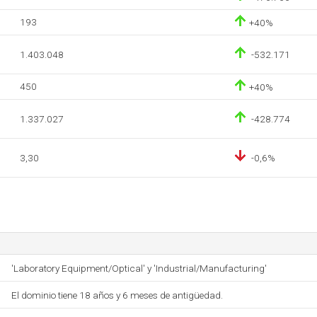
193
+40%
1.403.048
-532.171
450
+40%
1.337.027
-428.774
3,30
-0,6%
'Laboratory Equipment/Optical' y 'Industrial/Manufacturing'
El dominio tiene 18 años y 6 meses de antigüedad.