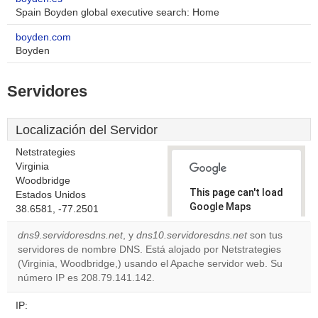
Spain Boyden global executive search: Home
boyden.com
Boyden
Servidores
Localización del Servidor
Netstrategies
Virginia
Woodbridge
This page can't load
Estados Unidos
Google Maps
38.6581, -77.2501
correctly.
dns9.servidoresdns.net
, y
dns10.servidoresdns.net
son tus
servidores de nombre DNS. Está alojado por Netstrategies
Do you
OK
(Virginia, Woodbridge,) usando el Apache servidor web. Su
own this
website?
número IP es 208.79.141.142.
IP: