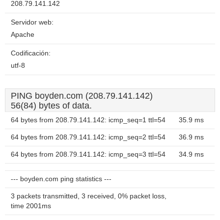
208.79.141.142
Servidor web:
Apache
Codificación:
utf-8
PING boyden.com (208.79.141.142)
56(84) bytes of data.
64 bytes from 208.79.141.142: icmp_seq=1 ttl=54
35.9 ms
64 bytes from 208.79.141.142: icmp_seq=2 ttl=54
36.9 ms
64 bytes from 208.79.141.142: icmp_seq=3 ttl=54
34.9 ms
--- boyden.com ping statistics ---
3 packets transmitted, 3 received, 0% packet loss,
time 2001ms