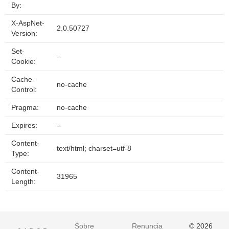
By:
X-AspNet-
2.0.50727
Version:
Set-
--
Cookie:
Cache-
no-cache
Control:
Pragma:
no-cache
Expires:
--
Content-
text/html; charset=utf-8
Type:
Content-
31965
Length:
Sobre
Renuncia
© 2026