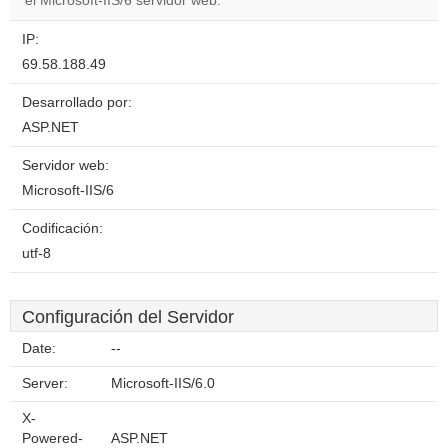
el Microsoft-IIS/6 servidor web.
IP:
69.58.188.49
Desarrollado por:
ASP.NET
Servidor web:
Microsoft-IIS/6
Codificación:
utf-8
Configuración del Servidor
Date:
--
Server:
Microsoft-IIS/6.0
X-
Powered-
ASP.NET