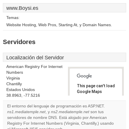
www.Boysi.es
Temas:
Website Hosting, Web Pros, Starting At, y Domain Names.
Servidores
Localización del Servidor
American Registry For Internet
Numbers
Virginia
Chantilly
This page can't load
Estados Unidos
Google Maps
38.8963, -77.5216
correctly.
El entorno del lenguaje de programación es ASP.NET.
Do you
ns1.mediatemple.net
, y
ns2.mediatemple.net
son tus
OK
own this
servidores de nombre DNS. Está alojado por American
website?
Registry For Internet Numbers (Virginia, Chantilly,) usando