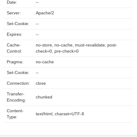
Date:
--
Server:
Apache/2
Set-Cookie:
--
Expires:
--
Cache-
no-store, no-cache, must-revalidate, post-
Control:
check=0, pre-check=0
Pragma:
no-cache
Set-Cookie:
--
Connection:
close
Transfer-
chunked
Encoding:
Content-
text/html; charset=UTF-8
Type: