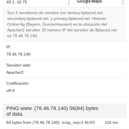
Google Maps
49.1, 10.75
correctly.
Sus 3 servidores de nombre son
tertiary.bplaced.net
,
secondary.bplaced.net
, y
primary.bplaced.net
. Hetzner
Do you
OK
Online Ag (Bayern, Gunzenhausen) es la ubicación del
own this
website?
Apache/2 servidor. El número IP del servidor de Bplaced.net
es 78.46.78.140.
IP:
78.46.78.140
Servidor web:
Apache/2
Codificación:
utf-8
PING www. (78.46.78.140) 56(84) bytes
of data.
64 bytes from (78.46.78.140): icmp_req=1 ttl=53
116 ms