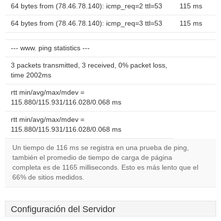
64 bytes from (78.46.78.140): icmp_req=2 ttl=53
115 ms
64 bytes from (78.46.78.140): icmp_req=3 ttl=53
115 ms
--- www. ping statistics ---
3 packets transmitted, 3 received, 0% packet loss,
time 2002ms
rtt min/avg/max/mdev =
115.880/115.931/116.028/0.068 ms
rtt min/avg/max/mdev =
115.880/115.931/116.028/0.068 ms
Un tiempo de 116 ms se registra en una prueba de ping,
también el promedio de tiempo de carga de página
completa es de 1165 milliseconds. Esto es más lento que el
66% de sitios medidos.
Configuración del Servidor