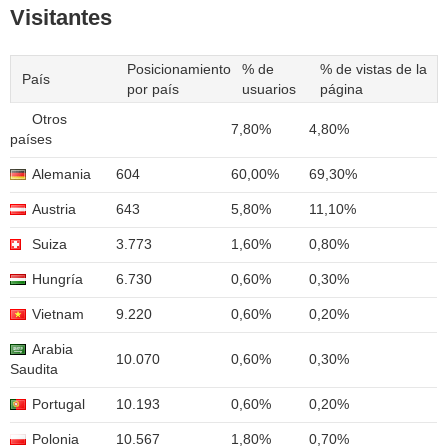
Visitantes
Posicionamiento
% de
% de vistas de la
País
por país
usuarios
página
Otros
7,80%
4,80%
países
Alemania
604
60,00%
69,30%
Austria
643
5,80%
11,10%
Suiza
3.773
1,60%
0,80%
Hungría
6.730
0,60%
0,30%
Vietnam
9.220
0,60%
0,20%
Arabia
10.070
0,60%
0,30%
Saudita
Portugal
10.193
0,60%
0,20%
Polonia
10.567
1,80%
0,70%